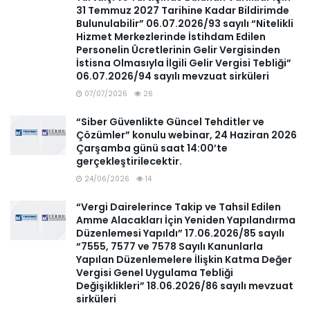
31 Temmuz 2027 Tarihine Kadar Bildirimde
Bulunulabilir” 06.07.2026/93 sayılı “Nitelikli
Hizmet Merkezlerinde İstihdam Edilen
Personelin Ücretlerinin Gelir Vergisinden
İstisna Olmasıyla İlgili Gelir Vergisi Tebliği”
06.07.2026/94 sayılı mevzuat sirküleri
07/07/2026
26
“Siber Güvenlikte Güncel Tehditler ve
Çözümler” konulu webinar, 24 Haziran 2026
Çarşamba günü saat 14:00’te
gerçekleştirilecektir.
24/06/2026
14
“Vergi Dairelerince Takip ve Tahsil Edilen
Amme Alacakları İçin Yeniden Yapılandırma
Düzenlemesi Yapıldı” 17.06.2026/85 sayılı
“7555, 7577 ve 7578 Sayılı Kanunlarla
Yapılan Düzenlemelere İlişkin Katma Değer
Vergisi Genel Uygulama Tebliği
Değişiklikleri” 18.06.2026/86 sayılı mevzuat
sirküleri