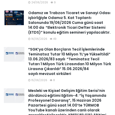
24/06/2026
9
Odamız ve Trabzon Ticaret ve Sanayi Odası
işbirliğiyle Odamız 5. Kat Toplantı
Salonunda 19/06/2026 Cuma günü saat
14:00 da “Elektronik Ticari Defter Sistemi
(ETDS)” konulu eğitim semineri yapılacaktır.
16/06/2026
49
“SGK’ya Olan Borçların Tecil İşlemlerinde
Teminatsız Tutar 10 Milyon TL’ye Yükseltildi”
13.06.2026/83 sayılı “Teminatsız Tecil
Tutarı 1 Milyon Türk Lirasından 10 Milyon Türk
Lirasına Çıkarıldı” 15.06.2026/84
sayılı mevzuat sirküleri
15/06/2026
8
Mesleki ve Kişisel Gelişim Eğitim Serisi’nin
dördüncü eğitimi Eğitim-4: “İş Yaşamında
Profesyonel Davranış”, 15 Haziran 2026
Pazartesi günü saat 14.00’te TÜRMOB
YouTube kanalı üzerinden canlı olarak