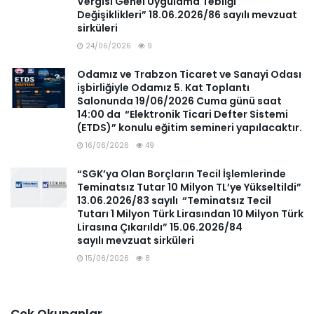
Vergisi Genel Uygulama Tebliği
Değişiklikleri” 18.06.2026/86 sayılı mevzuat
sirküleri
24/06/2026
9
Odamız ve Trabzon Ticaret ve Sanayi Odası
işbirliğiyle Odamız 5. Kat Toplantı
Salonunda 19/06/2026 Cuma günü saat
14:00 da “Elektronik Ticari Defter Sistemi
(ETDS)” konulu eğitim semineri yapılacaktır.
16/06/2026
49
“SGK’ya Olan Borçların Tecil İşlemlerinde
Teminatsız Tutar 10 Milyon TL’ye Yükseltildi”
13.06.2026/83 sayılı “Teminatsız Tecil
Tutarı 1 Milyon Türk Lirasından 10 Milyon Türk
Lirasına Çıkarıldı” 15.06.2026/84
sayılı mevzuat sirküleri
15/06/2026
8