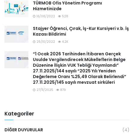
TÜRMOB Ofis Yönetim Programı
Hizmetinizde
16/08/2022
528
Stajyer Öğrenci, Çırak, İş-Kur Kursiyeri v.b. İş
Kazası Bildirimi
25/10/2022
4.2K
“1 Ocak 2026 Tarihinden İtibaren Gerçek
Usulde Vergilendirecek Mükelleflerin Belge
Düzenine İlişkin VUK Tebliği Yayımlandı”
27.11.2025/144 sayılı “2025 Yılı Yeniden
Değerleme Oranı %25,49 Olarak Belirlendi”
27.11.2025/145 sayılı mevzuat sirküleri
27/11/2025
879
Kategoriler
DIĞER DUYURULAR
(4)