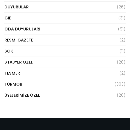
DUYURULAR
(26)
GİB
(31)
ODA DUYURULARI
(91)
RESMI GAZETE
(2)
SGK
(11)
STAJYER ÖZEL
(20)
TESMER
(2)
TÜRMOB
(303)
ÜYELERIMIZE ÖZEL
(20)