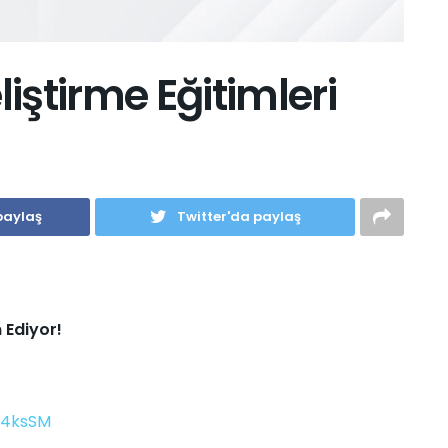
liştirme Eğitimleri
paylaş
Twitter'da paylaş
m Ediyor!
U4ksSM