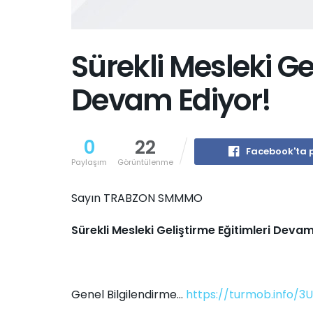
Sürekli Mesleki Ge
Devam Ediyor!
0
22
Facebook'ta 
Paylaşım
Görüntülenme
Sayın TRABZON SMMMO
Sürekli Mesleki Geliştirme Eğitimleri Deva
Genel Bilgilendirme…
https://turmob.info/3