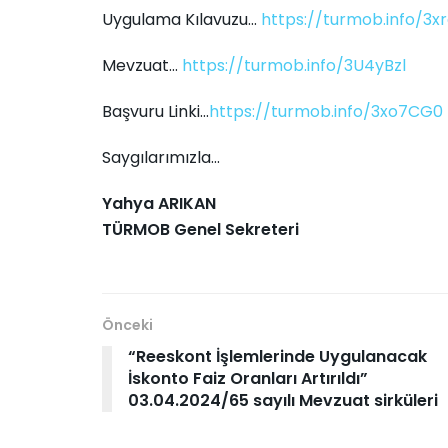
Uygulama Kılavuzu…
https://turmob.info/3x
Mevzuat…
https://turmob.info/3U4yBzl
Başvuru Linki…
https://turmob.info/3xo7CG0
Saygılarımızla...
Yahya ARIKAN
TÜRMOB Genel Sekreteri
Önceki
“Reeskont İşlemlerinde Uygulanacak
İskonto Faiz Oranları Artırıldı”
03.04.2024/65 sayılı Mevzuat sirküleri