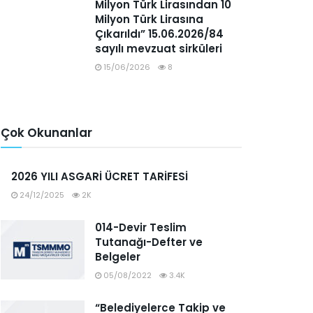
Milyon Türk Lirasından 10
Milyon Türk Lirasına
Çıkarıldı” 15.06.2026/84
sayılı mevzuat sirküleri
15/06/2026
8
Çok Okunanlar
2026 YILI ASGARİ ÜCRET TARİFESİ
24/12/2025
2K
014-Devir Teslim
Tutanağı-Defter ve
Belgeler
05/08/2022
3.4K
“Belediyelerce Takip ve