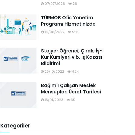
07/07/2026
26
TÜRMOB Ofis Yönetim
Programı Hizmetinizde
16/08/2022
528
Stajyer Öğrenci, Çırak, İş-
Kur Kursiyeri v.b. İş Kazası
Bildirimi
25/10/2022
4.2K
Bağımlı Çalışan Meslek
Mensupları Ücret Tarifesi
13/01/2023
3K
Kategoriler