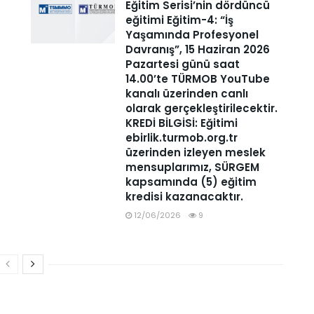
Eğitim Serisi’nin dördüncü
eğitimi Eğitim-4: “İş
Yaşamında Profesyonel
Davranış”, 15 Haziran 2026
Pazartesi günü saat
14.00’te TÜRMOB YouTube
kanalı üzerinden canlı
olarak gerçekleştirilecektir.
KREDİ BİLGİSİ: Eğitimi
ebirlik.turmob.org.tr
üzerinden izleyen meslek
mensuplarımız, SÜRGEM
kapsamında (5) eğitim
kredisi kazanacaktır.
12/06/2026
9