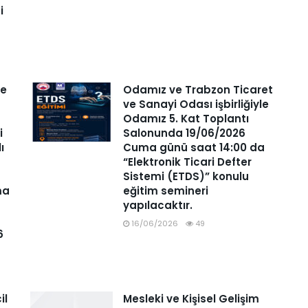
i
ve
Odamız ve Trabzon Ticaret
ve Sanayi Odası işbirliğiyle
Odamız 5. Kat Toplantı
i
Salonunda 19/06/2026
lı
Cuma günü saat 14:00 da
“Elektronik Ticari Defter
Sistemi (ETDS)” konulu
ma
eğitim semineri
yapılacaktır.
16/06/2026
49
6
il
Mesleki ve Kişisel Gelişim