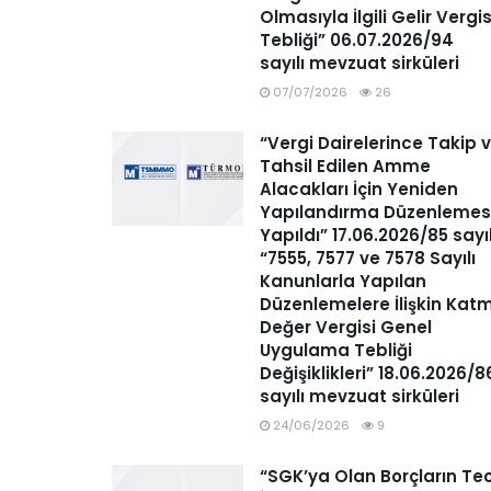
Olmasıyla İlgili Gelir Vergis
Tebliği” 06.07.2026/94
sayılı mevzuat sirküleri
07/07/2026
26
“Vergi Dairelerince Takip 
Tahsil Edilen Amme
Alacakları İçin Yeniden
Yapılandırma Düzenlemes
Yapıldı” 17.06.2026/85 sayı
“7555, 7577 ve 7578 Sayılı
Kanunlarla Yapılan
Düzenlemelere İlişkin Kat
Değer Vergisi Genel
Uygulama Tebliği
Değişiklikleri” 18.06.2026/8
sayılı mevzuat sirküleri
24/06/2026
9
“SGK’ya Olan Borçların Tec