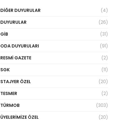
DIĞER DUYURULAR
(4)
DUYURULAR
(26)
GİB
(31)
ODA DUYURULARI
(91)
RESMI GAZETE
(2)
SGK
(11)
STAJYER ÖZEL
(20)
TESMER
(2)
TÜRMOB
(303)
ÜYELERIMIZE ÖZEL
(20)