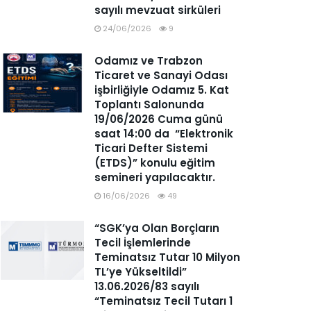
sayılı mevzuat sirküleri
24/06/2026
9
Odamız ve Trabzon
Ticaret ve Sanayi Odası
işbirliğiyle Odamız 5. Kat
Toplantı Salonunda
19/06/2026 Cuma günü
saat 14:00 da “Elektronik
Ticari Defter Sistemi
(ETDS)” konulu eğitim
semineri yapılacaktır.
16/06/2026
49
“SGK’ya Olan Borçların
Tecil İşlemlerinde
Teminatsız Tutar 10 Milyon
TL’ye Yükseltildi”
13.06.2026/83 sayılı
“Teminatsız Tecil Tutarı 1