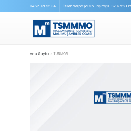
0462 321 55 34
İskenderpaşa Mh. İbşiroğlu Sk. No:5 O
Ana Sayfa
TÜRMOB