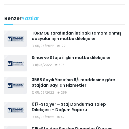
Benzer
Yazılar
TÜRMOB tarafından intibakı tamamlanmış
dosyalar için matbu dilekçeler
05/08/2022
122
Sınav ve Staja ilişkin matbu dilekçeler
11/08/2022
808
3568 Sayılı Yasa’nın 6/ı maddesine göre
Stajdan Sayılan Hizmetler
05/08/2022
289
017-Stajyer – Staj Dondurma Talep
Dilekçesi – Doğum Raporu
05/08/2022
420
015-Stajdan Sayılan Durumlar (Kurs ve