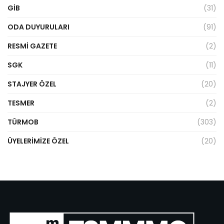
GİB
(31)
ODA DUYURULARI
(91)
RESMI GAZETE
(2)
SGK
(11)
STAJYER ÖZEL
(20)
TESMER
(2)
TÜRMOB
(303)
ÜYELERIMIZE ÖZEL
(20)