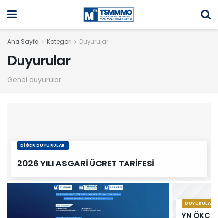
Ana Sayfa
Kategori
Duyurular
Duyurular
Genel duyurular
DIĞER DUYURULAR
2026 YILI ASGARİ ÜCRET TARİFESİ
DUYURULAR
YN ÖKC Mü