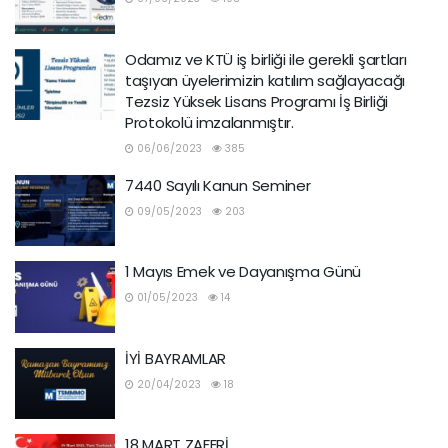
Odamız ve KTÜ iş birliği ile gerekli şartları
taşıyan üyelerimizin katılım sağlayacağı
Tezsiz Yüksek Lisans Programı İş Birliği
Protokolü imzalanmıştır.
06/06/2023
385
7440 Sayılı Kanun Seminer
09/05/2023
203
1 Mayıs Emek ve Dayanışma Günü
01/05/2023
14
İYİ BAYRAMLAR
20/04/2023
18
18 MART ZAFERİ