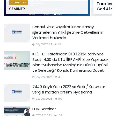
DUYURULAR
Tarafında
SEMİNER
Geri Alınm
Sanayi Sicile kayıtlı bulunan sanayi
işletmelerinin Yıllık İşletme Cetvellerinin
Verilmesi hakkında.
08/03/2024
76
KTÜ İİBF Tarafından 01.03.2024 tarihinde
Saat 14:30 da KTÜ İİBF AMFİ 3 te Yapılacak
olan “Muhasebe Mesleğinin Dünü, Bugünü
ve Geleceği” Konulu Konferansa Davet
29/02/2024
35
7440 Sayılı Yasa 2022 yılı Gelir / Kurumlar
vergisi matrah artırımı kıyaslama
22/06/2023
100
EDM Seminer
07/06/2023
105