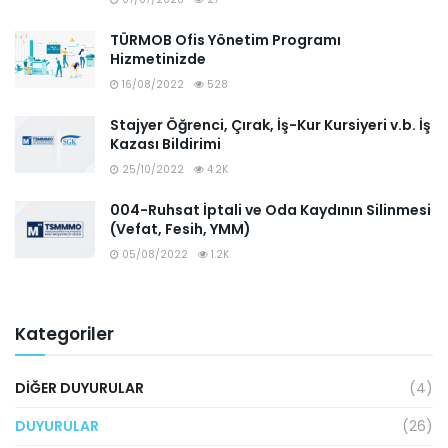
TÜRMOB Ofis Yönetim Programı
Hizmetinizde
16/08/2022
528
Stajyer Öğrenci, Çırak, İş-Kur Kursiyeri v.b. İş
Kazası Bildirimi
25/10/2022
4.2K
004-Ruhsat İptali ve Oda Kaydının Silinmesi
(Vefat, Fesih, YMM)
05/08/2022
1.2K
Kategoriler
DIĞER DUYURULAR
(4)
DUYURULAR
(26)