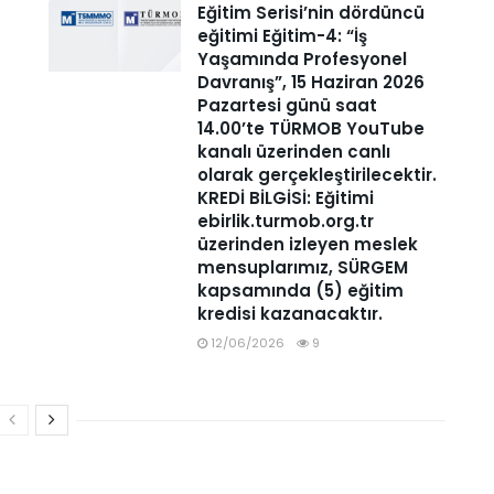
Eğitim Serisi’nin dördüncü
eğitimi Eğitim-4: “İş
Yaşamında Profesyonel
Davranış”, 15 Haziran 2026
Pazartesi günü saat
14.00’te TÜRMOB YouTube
kanalı üzerinden canlı
olarak gerçekleştirilecektir.
KREDİ BİLGİSİ: Eğitimi
ebirlik.turmob.org.tr
üzerinden izleyen meslek
mensuplarımız, SÜRGEM
kapsamında (5) eğitim
kredisi kazanacaktır.
12/06/2026
9