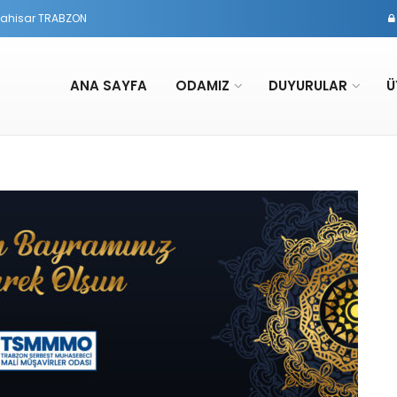
rtahisar TRABZON
ANA SAYFA
ODAMIZ
DUYURULAR
Ü