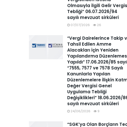
Olmasıyla İlgili Gelir Vergis
Tebliği” 06.07.2026/94
sayılı mevzuat sirküleri
07/07/2026
26
“Vergi Dairelerince Takip 
Tahsil Edilen Amme
Alacakları İçin Yeniden
Yapılandırma Düzenlemes
Yapıldı” 17.06.2026/85 sayı
“7555, 7577 ve 7578 Sayılı
Kanunlarla Yapılan
Düzenlemelere İlişkin Kat
Değer Vergisi Genel
Uygulama Tebliği
Değişiklikleri” 18.06.2026/8
sayılı mevzuat sirküleri
24/06/2026
9
“SGK’ya Olan Borçların Tec