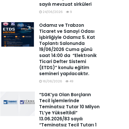
sayılı mevzuat sirküleri
24/06/2026
9
Odamız ve Trabzon
Ticaret ve Sanayi Odası
işbirliğiyle Odamız 5. Kat
Toplantı Salonunda
19/06/2026 Cuma günü
saat 14:00 da “Elektronik
Ticari Defter Sistemi
(ETDS)” konulu eğitim
semineri yapılacaktır.
16/06/2026
49
“SGK’ya Olan Borçların
Tecil İşlemlerinde
Teminatsız Tutar 10 Milyon
TL’ye Yükseltildi”
13.06.2026/83 sayılı
“Teminatsız Tecil Tutarı 1