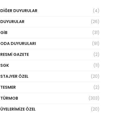
DIĞER DUYURULAR
(4)
DUYURULAR
(26)
GİB
(31)
ODA DUYURULARI
(91)
RESMI GAZETE
(2)
SGK
(11)
STAJYER ÖZEL
(20)
TESMER
(2)
TÜRMOB
(303)
ÜYELERIMIZE ÖZEL
(20)