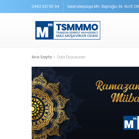
0462 321 55 34
İskenderpaşa Mh. İbşiroğlu Sk. No:5 O
Ana Sayfa
Oda Duyuruları