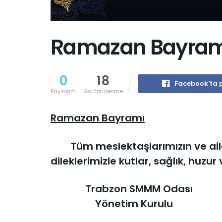
Ramazan Bayram
0
18
Facebook'ta 
Paylaşım
Görüntülenme
Ramazan Bayramı
Tüm meslektaşlarımızın ve aile
dileklerimizle kutlar, sağlık, huzu
Trabzon SMMM Odası
Yönetim Kurulu