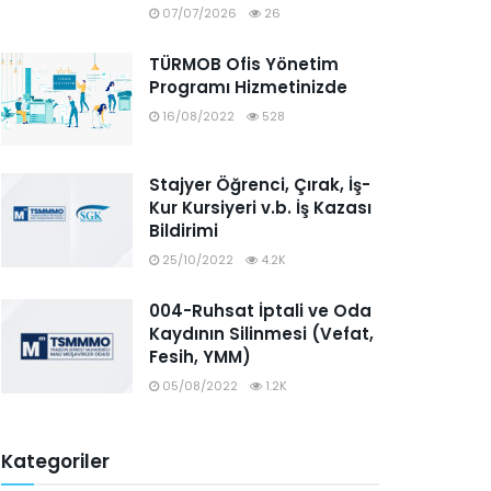
07/07/2026
26
TÜRMOB Ofis Yönetim
Programı Hizmetinizde
16/08/2022
528
Stajyer Öğrenci, Çırak, İş-
Kur Kursiyeri v.b. İş Kazası
Bildirimi
25/10/2022
4.2K
004-Ruhsat İptali ve Oda
Kaydının Silinmesi (Vefat,
Fesih, YMM)
05/08/2022
1.2K
Kategoriler