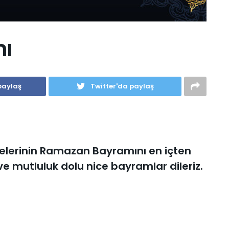
ı
paylaş
Twitter'da paylaş
lerinin Ramazan Bayramını en içten
r ve mutluluk dolu nice bayramlar dileriz.