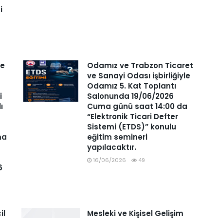
i
ve
Odamız ve Trabzon Ticaret
ve Sanayi Odası işbirliğiyle
Odamız 5. Kat Toplantı
i
Salonunda 19/06/2026
lı
Cuma günü saat 14:00 da
“Elektronik Ticari Defter
Sistemi (ETDS)” konulu
ma
eğitim semineri
yapılacaktır.
16/06/2026
49
6
il
Mesleki ve Kişisel Gelişim