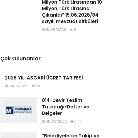
Milyon Türk Lirasından 10
Milyon Türk Lirasına
Çıkarıldı” 15.06.2026/84
sayılı mevzuat sirküleri
15/06/2026
8
Çok Okunanlar
2026 YILI ASGARİ ÜCRET TARİFESİ
24/12/2025
2K
014-Devir Teslim
Tutanağı-Defter ve
Belgeler
05/08/2022
3.4K
“Belediyelerce Takip ve