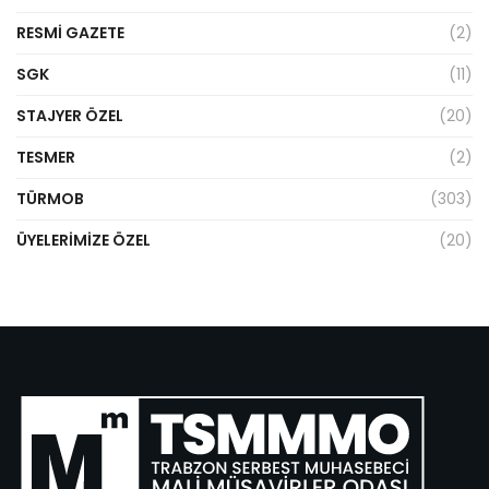
RESMI GAZETE
(2)
SGK
(11)
STAJYER ÖZEL
(20)
TESMER
(2)
TÜRMOB
(303)
ÜYELERIMIZE ÖZEL
(20)