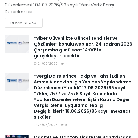
Düzenlemesi” 04.07.2026/92 sayılı “Yeni Varlık Barışı
Düzenlemesi...
DEVAMINI OKU
“Siber Güvenlikte Güncel Tehditler ve
Çözümler” konulu webinar, 24 Haziran 2026
Çarşamba günü saat 14:00’te
gerçekleştirilecektir.
24/06/2026
14
“Vergi Dairelerince Takip ve Tahsil Edilen
Amme Alacakları İçin Yeniden Yapılandırma
Düzenlemesi Yapıldı” 17.06.2026/85 sayılı
“7555, 7577 ve 7578 Sayılı Kanunlarla
Yapılan Düzenlemelere İlişkin Katma Değer
Vergisi Genel Uygulama Tebliği
Değişiklikleri” 18.06.2026/86 sayılı mevzuat
sirküleri
24/06/2026
9
Odamız ve Trabzon Ticaret ve Sanayi Odası