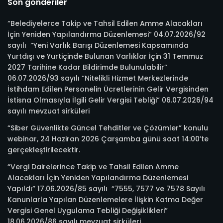
Son gönderiler
“Belediyelerce Takip ve Tahsil Edilen Amme Alacakları
İçin Yeniden Yapılandırma Düzenlemesi” 04.07.2026/92
sayılı “Yeni Varlık Barışı Düzenlemesi Kapsamında
Yurtdışı ve Yurtiçinde Bulunan Varlıklar İçin 31 Temmuz
2027 Tarihine Kadar Bildirimde Bulunulabilir”
06.07.2026/93 sayılı “Nitelikli Hizmet Merkezlerinde
İstihdam Edilen Personelin Ücretlerinin Gelir Vergisinden
İstisna Olmasıyla İlgili Gelir Vergisi Tebliği” 06.07.2026/94
sayılı mevzuat sirküleri
“Siber Güvenlikte Güncel Tehditler ve Çözümler” konulu
webinar, 24 Haziran 2026 Çarşamba günü saat 14:00’te
gerçekleştirilecektir.
“Vergi Dairelerince Takip ve Tahsil Edilen Amme
Alacakları İçin Yeniden Yapılandırma Düzenlemesi
Yapıldı” 17.06.2026/85 sayılı “7555, 7577 ve 7578 Sayılı
Kanunlarla Yapılan Düzenlemelere İlişkin Katma Değer
Vergisi Genel Uygulama Tebliği Değişiklikleri”
18.06.2026/86 sayılı mevzuat sirküleri