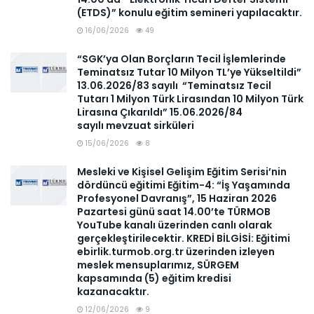
(ETDS)” konulu eğitim semineri yapılacaktır.
16/06/2026
49
“SGK’ya Olan Borçların Tecil İşlemlerinde
Teminatsız Tutar 10 Milyon TL’ye Yükseltildi”
13.06.2026/83 sayılı “Teminatsız Tecil
Tutarı 1 Milyon Türk Lirasından 10 Milyon Türk
Lirasına Çıkarıldı” 15.06.2026/84
sayılı mevzuat sirküleri
15/06/2026
8
Mesleki ve Kişisel Gelişim Eğitim Serisi’nin
dördüncü eğitimi Eğitim-4: “İş Yaşamında
Profesyonel Davranış”, 15 Haziran 2026
Pazartesi günü saat 14.00’te TÜRMOB
YouTube kanalı üzerinden canlı olarak
gerçekleştirilecektir. KREDİ BİLGİSİ: Eğitimi
ebirlik.turmob.org.tr üzerinden izleyen
meslek mensuplarımız, SÜRGEM
kapsamında (5) eğitim kredisi
kazanacaktır.
12/06/2026
9