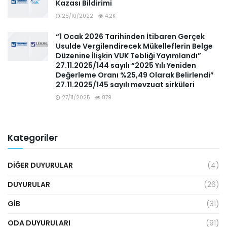
Kazası Bildirimi
25/10/2022
4.2K
“1 Ocak 2026 Tarihinden İtibaren Gerçek
Usulde Vergilendirecek Mükelleflerin Belge
Düzenine İlişkin VUK Tebliği Yayımlandı”
27.11.2025/144 sayılı “2025 Yılı Yeniden
Değerleme Oranı %25,49 Olarak Belirlendi”
27.11.2025/145 sayılı mevzuat sirküleri
27/11/2025
879
Kategoriler
DIĞER DUYURULAR
(4)
DUYURULAR
(26)
GİB
(31)
ODA DUYURULARI
(91)