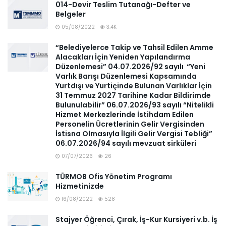
014-Devir Teslim Tutanağı-Defter ve
Belgeler
05/08/2022
3.4K
“Belediyelerce Takip ve Tahsil Edilen Amme
Alacakları İçin Yeniden Yapılandırma
Düzenlemesi” 04.07.2026/92 sayılı “Yeni
Varlık Barışı Düzenlemesi Kapsamında
Yurtdışı ve Yurtiçinde Bulunan Varlıklar İçin
31 Temmuz 2027 Tarihine Kadar Bildirimde
Bulunulabilir” 06.07.2026/93 sayılı “Nitelikli
Hizmet Merkezlerinde İstihdam Edilen
Personelin Ücretlerinin Gelir Vergisinden
İstisna Olmasıyla İlgili Gelir Vergisi Tebliği”
06.07.2026/94 sayılı mevzuat sirküleri
07/07/2026
26
TÜRMOB Ofis Yönetim Programı
Hizmetinizde
16/08/2022
528
Stajyer Öğrenci, Çırak, İş-Kur Kursiyeri v.b. İş