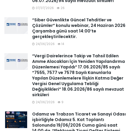
06.07.2026/94 sayılı mevzuat sirküleri
07/07/2026
26
“Siber Güvenlikte Güncel Tehditler ve
Çözümler” konulu webinar, 24 Haziran 2026
Çarşamba günü saat 14:00’te
gerçekleştirilecektir.
24/06/2026
14
“Vergi Dairelerince Takip ve Tahsil Edilen
Amme Alacakları İçin Yeniden Yapılandırma
Düzenlemesi Yapıldı” 17.06.2026/85 sayılı
“7555, 7577 ve 7578 Sayılı Kanunlarla
Yapılan Düzenlemelere İlişkin Katma Değer
Vergisi Genel Uygulama Tebliği
Değişiklikleri” 18.06.2026/86 sayılı mevzuat
sirküleri
24/06/2026
9
Odamız ve Trabzon Ticaret ve Sanayi Odası
işbirliğiyle Odamız 5. Kat Toplantı
Salonunda 19/06/2026 Cuma günü saat
14:00 da “Elektronik Ticari Defter Sistemi