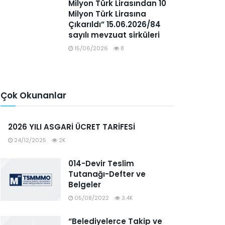
Milyon Türk Lirasından 10
Milyon Türk Lirasına
Çıkarıldı” 15.06.2026/84
sayılı mevzuat sirküleri
15/06/2026
8
Çok Okunanlar
2026 YILI ASGARİ ÜCRET TARİFESİ
24/12/2025
2K
014-Devir Teslim
Tutanağı-Defter ve
Belgeler
05/08/2022
3.4K
“Belediyelerce Takip ve