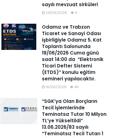
sayılı mevzuat sirküleri
24/06/2026
9
Odamız ve Trabzon
Ticaret ve Sanayi Odası
işbirliğiyle Odamız 5. Kat
Toplantı Salonunda
19/06/2026 Cuma günü
saat 14:00 da “Elektronik
Ticari Defter Sistemi
(ETDS)” konulu eğitim
semineri yapılacaktır.
16/06/2026
49
“SGK’ya Olan Borçların
Tecil İşlemlerinde
Teminatsız Tutar 10 Milyon
TL’ye Yükseltildi”
13.06.2026/83 sayılı
“Teminatsız Tecil Tutarı 1