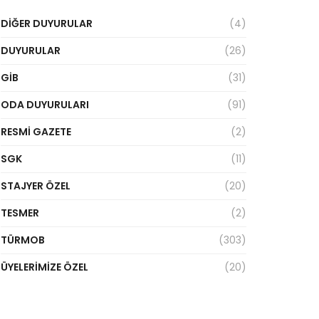
DIĞER DUYURULAR
(4)
DUYURULAR
(26)
GİB
(31)
ODA DUYURULARI
(91)
RESMI GAZETE
(2)
SGK
(11)
STAJYER ÖZEL
(20)
TESMER
(2)
TÜRMOB
(303)
ÜYELERIMIZE ÖZEL
(20)