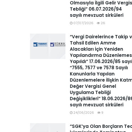
Olmasıyla İlgili Gelir Vergis
Tebliği” 06.07.2026/94
sayılı mevzuat sirküleri
07/07/2026
26
“Vergi Dairelerince Takip 
Tahsil Edilen Amme
Alacakları İçin Yeniden
Yapılandırma Düzenlemes
Yapıldı” 17.06.2026/85 sayı
“7555, 7577 ve 7578 Sayılı
Kanunlarla Yapılan
Düzenlemelere İlişkin Kat
Değer Vergisi Genel
Uygulama Tebliği
Değişiklikleri” 18.06.2026/8
sayılı mevzuat sirküleri
24/06/2026
9
“SGK’ya Olan Borçların Tec