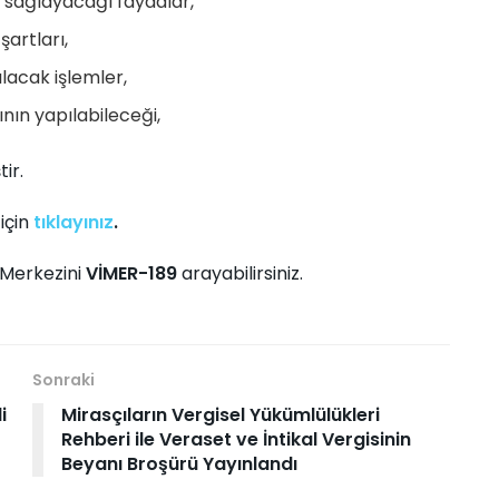
 sağlayacağı faydalar,
şartları,
lacak işlemler,
nın yapılabileceği,
ir.
için
tıklayınız
.
m Merkezini
VİMER-189
arayabilirsiniz.
Sonraki
i
Mirasçıların Vergisel Yükümlülükleri
Rehberi ile Veraset ve İntikal Vergisinin
Beyanı Broşürü Yayınlandı