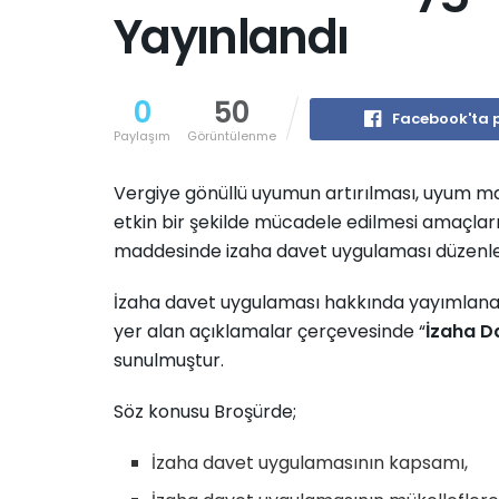
Yayınlandı
0
50
Facebook'ta 
Paylaşım
Görüntülenme
Vergiye gönüllü uyumun artırılması, uyum mali
etkin bir şekilde mücadele edilmesi amaçlarıy
maddesinde izaha davet uygulaması düzenle
İzaha davet uygulaması hakkında yayımlanan 
yer alan açıklamalar çerçevesinde “
İzaha D
sunulmuştur.
Söz konusu Broşürde;
İzaha davet uygulamasının kapsamı,