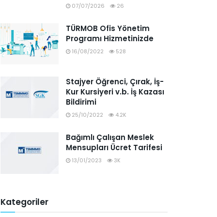
07/07/2026
26
TÜRMOB Ofis Yönetim
Programı Hizmetinizde
16/08/2022
528
Stajyer Öğrenci, Çırak, İş-
Kur Kursiyeri v.b. İş Kazası
Bildirimi
25/10/2022
4.2K
Bağımlı Çalışan Meslek
Mensupları Ücret Tarifesi
13/01/2023
3K
Kategoriler