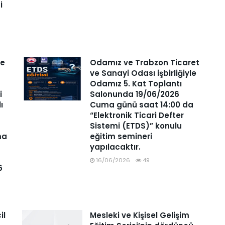
i
ve
Odamız ve Trabzon Ticaret
ve Sanayi Odası işbirliğiyle
Odamız 5. Kat Toplantı
i
Salonunda 19/06/2026
lı
Cuma günü saat 14:00 da
“Elektronik Ticari Defter
Sistemi (ETDS)” konulu
ma
eğitim semineri
yapılacaktır.
16/06/2026
49
6
il
Mesleki ve Kişisel Gelişim