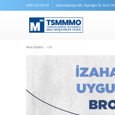
0462 321 55 34
İskenderpaşa Mh. İbşiroğlu Sk. No:5 O
Ana Sayfa
GİB