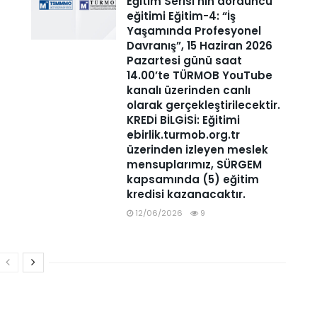
Eğitim Serisi’nin dördüncü
eğitimi Eğitim-4: “İş
Yaşamında Profesyonel
Davranış”, 15 Haziran 2026
Pazartesi günü saat
14.00’te TÜRMOB YouTube
kanalı üzerinden canlı
olarak gerçekleştirilecektir.
KREDİ BİLGİSİ: Eğitimi
ebirlik.turmob.org.tr
üzerinden izleyen meslek
mensuplarımız, SÜRGEM
kapsamında (5) eğitim
kredisi kazanacaktır.
12/06/2026
9