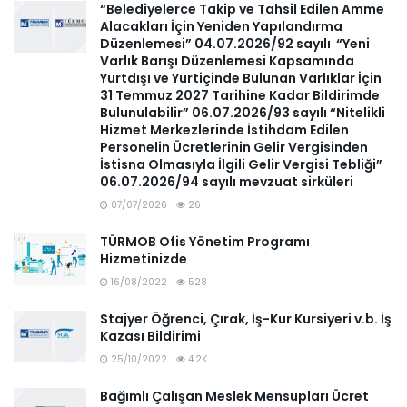
“Belediyelerce Takip ve Tahsil Edilen Amme
Alacakları İçin Yeniden Yapılandırma
Düzenlemesi” 04.07.2026/92 sayılı “Yeni
Varlık Barışı Düzenlemesi Kapsamında
Yurtdışı ve Yurtiçinde Bulunan Varlıklar İçin
31 Temmuz 2027 Tarihine Kadar Bildirimde
Bulunulabilir” 06.07.2026/93 sayılı “Nitelikli
Hizmet Merkezlerinde İstihdam Edilen
Personelin Ücretlerinin Gelir Vergisinden
İstisna Olmasıyla İlgili Gelir Vergisi Tebliği”
06.07.2026/94 sayılı mevzuat sirküleri
07/07/2026
26
TÜRMOB Ofis Yönetim Programı
Hizmetinizde
16/08/2022
528
Stajyer Öğrenci, Çırak, İş-Kur Kursiyeri v.b. İş
Kazası Bildirimi
25/10/2022
4.2K
Bağımlı Çalışan Meslek Mensupları Ücret