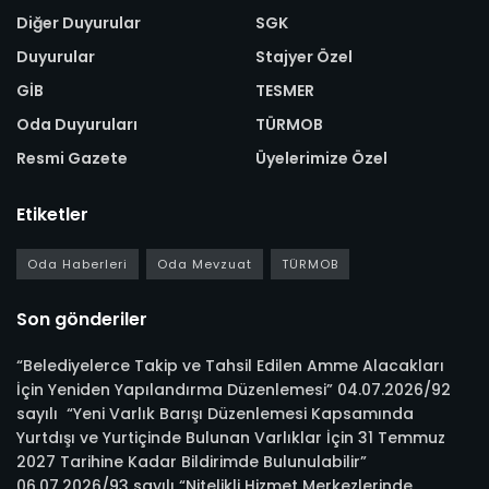
Diğer Duyurular
SGK
Duyurular
Stajyer Özel
GİB
TESMER
Oda Duyuruları
TÜRMOB
Resmi Gazete
Üyelerimize Özel
Etiketler
Oda Haberleri
Oda Mevzuat
TÜRMOB
Son gönderiler
“Belediyelerce Takip ve Tahsil Edilen Amme Alacakları
İçin Yeniden Yapılandırma Düzenlemesi” 04.07.2026/92
sayılı “Yeni Varlık Barışı Düzenlemesi Kapsamında
Yurtdışı ve Yurtiçinde Bulunan Varlıklar İçin 31 Temmuz
2027 Tarihine Kadar Bildirimde Bulunulabilir”
06.07.2026/93 sayılı “Nitelikli Hizmet Merkezlerinde