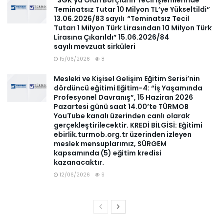
“SGK’ya Olan Borçların Tecil İşlemlerinde
Teminatsız Tutar 10 Milyon TL’ye Yükseltildi”
13.06.2026/83 sayılı “Teminatsız Tecil
Tutarı 1 Milyon Türk Lirasından 10 Milyon Türk
Lirasına Çıkarıldı” 15.06.2026/84
sayılı mevzuat sirküleri
15/06/2026
8
Mesleki ve Kişisel Gelişim Eğitim Serisi’nin
dördüncü eğitimi Eğitim-4: “İş Yaşamında
Profesyonel Davranış”, 15 Haziran 2026
Pazartesi günü saat 14.00’te TÜRMOB
YouTube kanalı üzerinden canlı olarak
gerçekleştirilecektir. KREDİ BİLGİSİ: Eğitimi
ebirlik.turmob.org.tr üzerinden izleyen
meslek mensuplarımız, SÜRGEM
kapsamında (5) eğitim kredisi
kazanacaktır.
12/06/2026
9