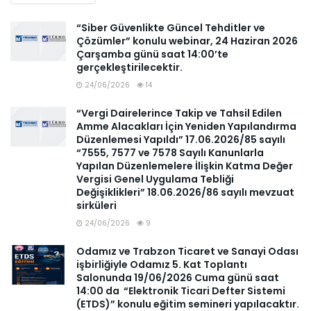
“Siber Güvenlikte Güncel Tehditler ve
Çözümler” konulu webinar, 24 Haziran 2026
Çarşamba günü saat 14:00’te
gerçekleştirilecektir.
24/06/2026
14
“Vergi Dairelerince Takip ve Tahsil Edilen
Amme Alacakları İçin Yeniden Yapılandırma
Düzenlemesi Yapıldı” 17.06.2026/85 sayılı
“7555, 7577 ve 7578 Sayılı Kanunlarla
Yapılan Düzenlemelere İlişkin Katma Değer
Vergisi Genel Uygulama Tebliği
Değişiklikleri” 18.06.2026/86 sayılı mevzuat
sirküleri
24/06/2026
9
Odamız ve Trabzon Ticaret ve Sanayi Odası
işbirliğiyle Odamız 5. Kat Toplantı
Salonunda 19/06/2026 Cuma günü saat
14:00 da “Elektronik Ticari Defter Sistemi
(ETDS)” konulu eğitim semineri yapılacaktır.