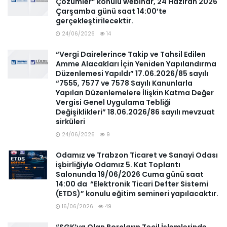
Çözümler” konulu webinar, 24 Haziran 2026
Çarşamba günü saat 14:00’te
gerçekleştirilecektir.
24/06/2026
14
“Vergi Dairelerince Takip ve Tahsil Edilen
Amme Alacakları İçin Yeniden Yapılandırma
Düzenlemesi Yapıldı” 17.06.2026/85 sayılı
“7555, 7577 ve 7578 Sayılı Kanunlarla
Yapılan Düzenlemelere İlişkin Katma Değer
Vergisi Genel Uygulama Tebliği
Değişiklikleri” 18.06.2026/86 sayılı mevzuat
sirküleri
24/06/2026
9
Odamız ve Trabzon Ticaret ve Sanayi Odası
işbirliğiyle Odamız 5. Kat Toplantı
Salonunda 19/06/2026 Cuma günü saat
14:00 da “Elektronik Ticari Defter Sistemi
(ETDS)” konulu eğitim semineri yapılacaktır.
16/06/2026
49