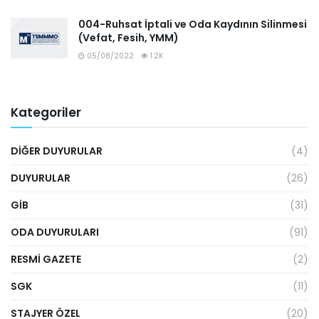
004-Ruhsat İptali ve Oda Kaydının Silinmesi
(Vefat, Fesih, YMM)
05/08/2022
1.2K
Kategoriler
DIĞER DUYURULAR
(4)
DUYURULAR
(26)
GİB
(31)
ODA DUYURULARI
(91)
RESMI GAZETE
(2)
SGK
(11)
STAJYER ÖZEL
(20)