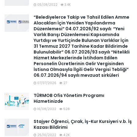
05/08/2022
3.4K
“Belediyelerce Takip ve Tahsil Edilen Amme
Alacakları İçin Yeniden Yapılandırma
Düzenlemesi” 04.07.2026/92 sayılı “Yeni
Varlık Barışı Düzenlemesi Kapsamında
Yurtdışı ve Yurtiçinde Bulunan Varlıklar İçin
31 Temmuz 2027 Tarihine Kadar Bildirimde
Bulunulabilir” 06.07.2026/93 sayılı “Nitelikli
Hizmet Merkezlerinde İstihdam Edilen
Personelin Ücretlerinin Gelir Vergisinden
İstisna Olmasıyla İlgili Gelir Vergisi Tebliği”
06.07.2026/94 sayılı mevzuat sirküleri
07/07/2026
27
TÜRMOB Ofis Yönetim Programı
Hizmetinizde
16/08/2022
528
Stajyer Öğrenci, Çırak, İş-Kur Kursiyeri v.b. İş
Kazası Bildirimi
25/10/2022
4.2K