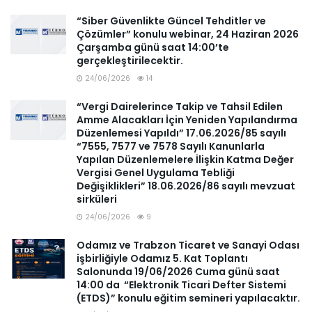
“Siber Güvenlikte Güncel Tehditler ve
Çözümler” konulu webinar, 24 Haziran 2026
Çarşamba günü saat 14:00’te
gerçekleştirilecektir.
24/06/2026
14
“Vergi Dairelerince Takip ve Tahsil Edilen
Amme Alacakları İçin Yeniden Yapılandırma
Düzenlemesi Yapıldı” 17.06.2026/85 sayılı
“7555, 7577 ve 7578 Sayılı Kanunlarla
Yapılan Düzenlemelere İlişkin Katma Değer
Vergisi Genel Uygulama Tebliği
Değişiklikleri” 18.06.2026/86 sayılı mevzuat
sirküleri
24/06/2026
9
Odamız ve Trabzon Ticaret ve Sanayi Odası
işbirliğiyle Odamız 5. Kat Toplantı
Salonunda 19/06/2026 Cuma günü saat
14:00 da “Elektronik Ticari Defter Sistemi
(ETDS)” konulu eğitim semineri yapılacaktır.