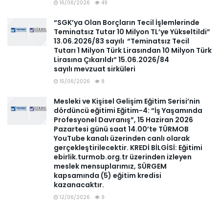
16/06/2026
49
“SGK’ya Olan Borçların Tecil İşlemlerinde
Teminatsız Tutar 10 Milyon TL’ye Yükseltildi”
13.06.2026/83 sayılı “Teminatsız Tecil
Tutarı 1 Milyon Türk Lirasından 10 Milyon Türk
Lirasına Çıkarıldı” 15.06.2026/84
sayılı mevzuat sirküleri
15/06/2026
8
Mesleki ve Kişisel Gelişim Eğitim Serisi’nin
dördüncü eğitimi Eğitim-4: “İş Yaşamında
Profesyonel Davranış”, 15 Haziran 2026
Pazartesi günü saat 14.00’te TÜRMOB
YouTube kanalı üzerinden canlı olarak
gerçekleştirilecektir. KREDİ BİLGİSİ: Eğitimi
ebirlik.turmob.org.tr üzerinden izleyen
meslek mensuplarımız, SÜRGEM
kapsamında (5) eğitim kredisi
kazanacaktır.
12/06/2026
9