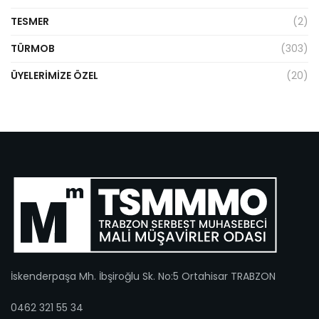
TESMER
(2)
TÜRMOB
(303)
ÜYELERIMIZE ÖZEL
(20)
İskenderpaşa Mh. İbşiroğlu Sk. No:5 Ortahisar TRABZON
0462 321 55 34