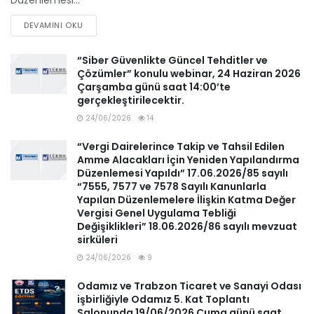
Düzenlemesi...
DEVAMINI OKU
“Siber Güvenlikte Güncel Tehditler ve
Çözümler” konulu webinar, 24 Haziran 2026
Çarşamba günü saat 14:00’te
gerçekleştirilecektir.
24/06/2026
14
“Vergi Dairelerince Takip ve Tahsil Edilen
Amme Alacakları İçin Yeniden Yapılandırma
Düzenlemesi Yapıldı” 17.06.2026/85 sayılı
“7555, 7577 ve 7578 Sayılı Kanunlarla
Yapılan Düzenlemelere İlişkin Katma Değer
Vergisi Genel Uygulama Tebliği
Değişiklikleri” 18.06.2026/86 sayılı mevzuat
sirküleri
24/06/2026
9
Odamız ve Trabzon Ticaret ve Sanayi Odası
işbirliğiyle Odamız 5. Kat Toplantı
Salonunda 19/06/2026 Cuma günü saat