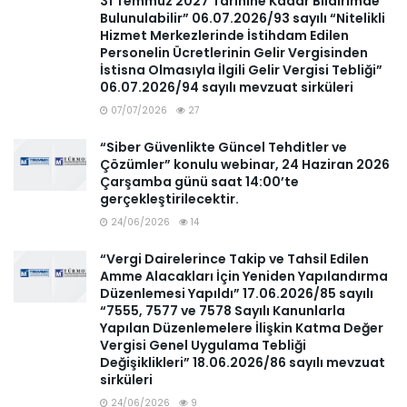
31 Temmuz 2027 Tarihine Kadar Bildirimde
Bulunulabilir” 06.07.2026/93 sayılı “Nitelikli
Hizmet Merkezlerinde İstihdam Edilen
Personelin Ücretlerinin Gelir Vergisinden
İstisna Olmasıyla İlgili Gelir Vergisi Tebliği”
06.07.2026/94 sayılı mevzuat sirküleri
07/07/2026
27
“Siber Güvenlikte Güncel Tehditler ve
Çözümler” konulu webinar, 24 Haziran 2026
Çarşamba günü saat 14:00’te
gerçekleştirilecektir.
24/06/2026
14
“Vergi Dairelerince Takip ve Tahsil Edilen
Amme Alacakları İçin Yeniden Yapılandırma
Düzenlemesi Yapıldı” 17.06.2026/85 sayılı
“7555, 7577 ve 7578 Sayılı Kanunlarla
Yapılan Düzenlemelere İlişkin Katma Değer
Vergisi Genel Uygulama Tebliği
Değişiklikleri” 18.06.2026/86 sayılı mevzuat
sirküleri
24/06/2026
9