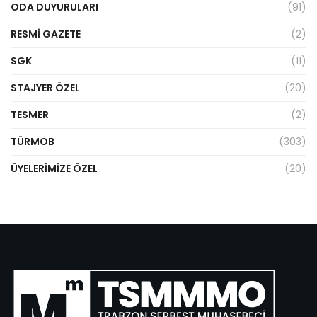
ODA DUYURULARI
(91)
RESMI GAZETE
(2)
SGK
(11)
STAJYER ÖZEL
(20)
TESMER
(2)
TÜRMOB
(303)
ÜYELERIMIZE ÖZEL
(20)