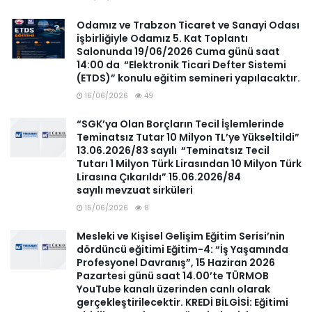
Odamız ve Trabzon Ticaret ve Sanayi Odası
işbirliğiyle Odamız 5. Kat Toplantı
Salonunda 19/06/2026 Cuma günü saat
14:00 da “Elektronik Ticari Defter Sistemi
(ETDS)” konulu eğitim semineri yapılacaktır.
16/06/2026
49
“SGK’ya Olan Borçların Tecil İşlemlerinde
Teminatsız Tutar 10 Milyon TL’ye Yükseltildi”
13.06.2026/83 sayılı “Teminatsız Tecil
Tutarı 1 Milyon Türk Lirasından 10 Milyon Türk
Lirasına Çıkarıldı” 15.06.2026/84
sayılı mevzuat sirküleri
15/06/2026
8
Mesleki ve Kişisel Gelişim Eğitim Serisi’nin
dördüncü eğitimi Eğitim-4: “İş Yaşamında
Profesyonel Davranış”, 15 Haziran 2026
Pazartesi günü saat 14.00’te TÜRMOB
YouTube kanalı üzerinden canlı olarak
gerçekleştirilecektir. KREDİ BİLGİSİ: Eğitimi