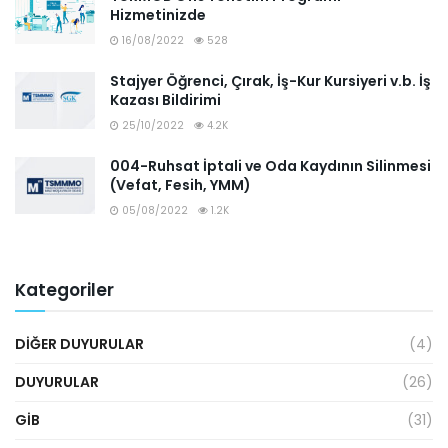
Hizmetinizde
16/08/2022
528
Stajyer Öğrenci, Çırak, İş-Kur Kursiyeri v.b. İş
Kazası Bildirimi
25/10/2022
4.2K
004-Ruhsat İptali ve Oda Kaydının Silinmesi
(Vefat, Fesih, YMM)
05/08/2022
1.2K
Kategoriler
DIĞER DUYURULAR
(4)
DUYURULAR
(26)
GİB
(31)