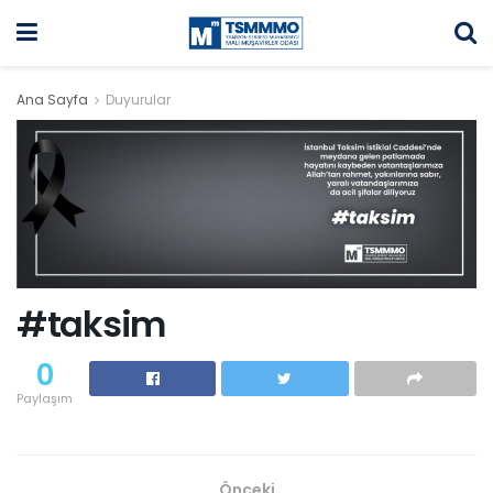
Ana Sayfa
Duyurular
#taksim
0
Paylaşım
Önceki