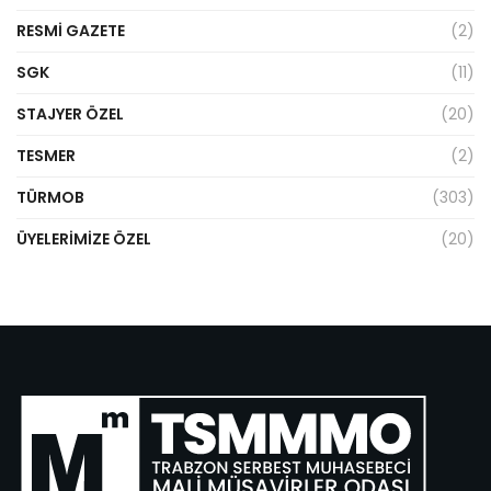
RESMI GAZETE
(2)
SGK
(11)
STAJYER ÖZEL
(20)
TESMER
(2)
TÜRMOB
(303)
ÜYELERIMIZE ÖZEL
(20)