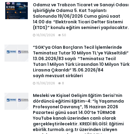
Odamız ve Trabzon Ticaret ve Sanayi Odası
işbirliğiyle Odamız 5. Kat Toplantı
Salonunda 19/06/2026 Cuma günü saat
14:00 da “Elektronik Ticari Defter Sistemi
(ETDS)” konulu eğitim semineri yapılacaktır.
16/06/2026
50
“SGK’ya Olan Borçların Tecil İşlemlerinde
Teminatsız Tutar 10 Milyon TL’ye Yükseltildi”
13.06.2026/83 sayılı “Teminatsız Tecil
Tutarı 1 Milyon Türk Lirasından 10 Milyon Türk
Lirasına Çıkarıldı” 15.06.2026/84
sayılı mevzuat sirküleri
15/06/2026
8
Mesleki ve Kişisel Gelişim Eğitim Serisi’nin
dördüncü eğitimi Eğitim-4: “İş Yaşamında
Profesyonel Davranış”, 15 Haziran 2026
Pazartesi günü saat 14.00’te TÜRMOB
YouTube kanalı üzerinden canlı olarak
gerçekleştirilecektir. KREDİ BİLGİSİ: Eğitimi
ebirlik.turmob.org.tr üzerinden izleyen