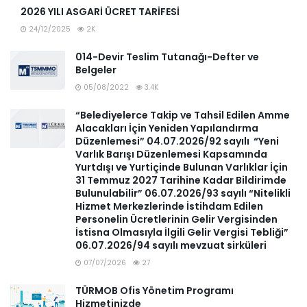
2026 YILI ASGARİ ÜCRET TARİFESİ
24/12/2025
2K
014-Devir Teslim Tutanağı-Defter ve
Belgeler
05/08/2022
3.4K
“Belediyelerce Takip ve Tahsil Edilen Amme
Alacakları İçin Yeniden Yapılandırma
Düzenlemesi” 04.07.2026/92 sayılı “Yeni
Varlık Barışı Düzenlemesi Kapsamında
Yurtdışı ve Yurtiçinde Bulunan Varlıklar İçin
31 Temmuz 2027 Tarihine Kadar Bildirimde
Bulunulabilir” 06.07.2026/93 sayılı “Nitelikli
Hizmet Merkezlerinde İstihdam Edilen
Personelin Ücretlerinin Gelir Vergisinden
İstisna Olmasıyla İlgili Gelir Vergisi Tebliği”
06.07.2026/94 sayılı mevzuat sirküleri
07/07/2026
27
TÜRMOB Ofis Yönetim Programı
Hizmetinizde