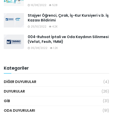
16/08/2022
528
Stajyer Öğrenci, Çırak, İş-Kur Kursiyeri v.b. İş
Kazası Bildirimi
25/10/2022
4.2K
004-Ruhsat İptali ve Oda Kaydının Silinmesi
(Vefat, Fesih, YMM)
05/08/2022
1.2K
Kategoriler
DIĞER DUYURULAR
(4)
DUYURULAR
(26)
GİB
(31)
ODA DUYURULARI
(91)