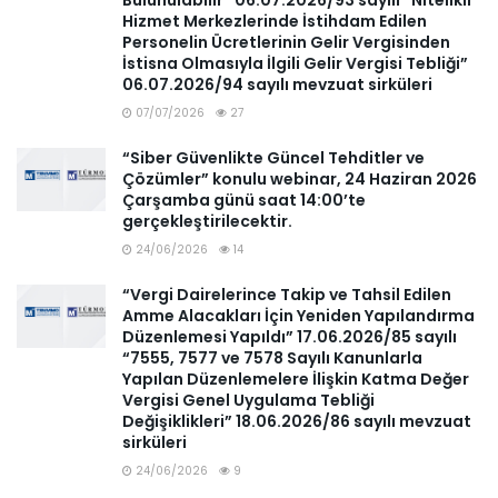
Bulunulabilir” 06.07.2026/93 sayılı “Nitelikli
Hizmet Merkezlerinde İstihdam Edilen
Personelin Ücretlerinin Gelir Vergisinden
İstisna Olmasıyla İlgili Gelir Vergisi Tebliği”
06.07.2026/94 sayılı mevzuat sirküleri
07/07/2026
27
“Siber Güvenlikte Güncel Tehditler ve
Çözümler” konulu webinar, 24 Haziran 2026
Çarşamba günü saat 14:00’te
gerçekleştirilecektir.
24/06/2026
14
“Vergi Dairelerince Takip ve Tahsil Edilen
Amme Alacakları İçin Yeniden Yapılandırma
Düzenlemesi Yapıldı” 17.06.2026/85 sayılı
“7555, 7577 ve 7578 Sayılı Kanunlarla
Yapılan Düzenlemelere İlişkin Katma Değer
Vergisi Genel Uygulama Tebliği
Değişiklikleri” 18.06.2026/86 sayılı mevzuat
sirküleri
24/06/2026
9