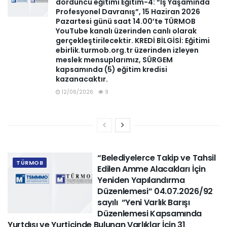
dördüncü eğitimi Eğitim-4: “İş Yaşamında
Profesyonel Davranış”, 15 Haziran 2026
Pazartesi günü saat 14.00’te TÜRMOB
YouTube kanalı üzerinden canlı olarak
gerçekleştirilecektir. KREDİ BİLGİSİ: Eğitimi
ebirlik.turmob.org.tr üzerinden izleyen
meslek mensuplarımız, SÜRGEM
kapsamında (5) eğitim kredisi
kazanacaktır.
12/06/2026
9
“Belediyelerce Takip ve Tahsil
TÜRMOB
Edilen Amme Alacakları İçin
Yeniden Yapılandırma
Düzenlemesi” 04.07.2026/92
sayılı “Yeni Varlık Barışı
Düzenlemesi Kapsamında
Yurtdışı ve Yurtiçinde Bulunan Varlıklar İçin 31