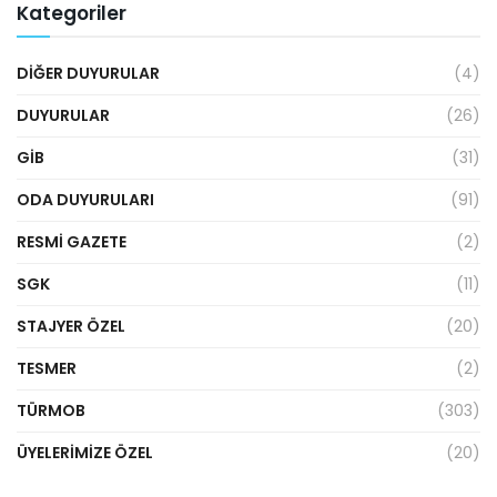
Kategoriler
DIĞER DUYURULAR
(4)
DUYURULAR
(26)
GİB
(31)
ODA DUYURULARI
(91)
RESMI GAZETE
(2)
SGK
(11)
STAJYER ÖZEL
(20)
TESMER
(2)
TÜRMOB
(303)
ÜYELERIMIZE ÖZEL
(20)