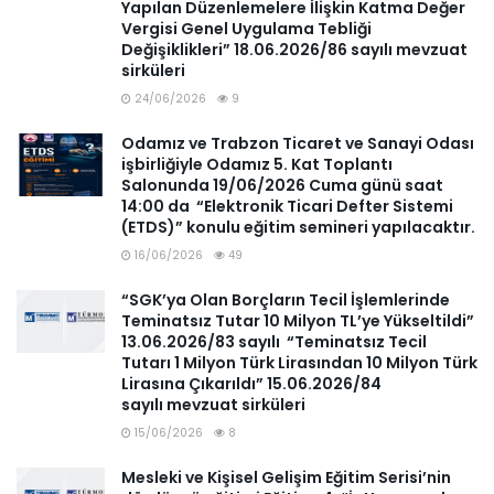
Yapılan Düzenlemelere İlişkin Katma Değer
Vergisi Genel Uygulama Tebliği
Değişiklikleri” 18.06.2026/86 sayılı mevzuat
sirküleri
24/06/2026
9
Odamız ve Trabzon Ticaret ve Sanayi Odası
işbirliğiyle Odamız 5. Kat Toplantı
Salonunda 19/06/2026 Cuma günü saat
14:00 da “Elektronik Ticari Defter Sistemi
(ETDS)” konulu eğitim semineri yapılacaktır.
16/06/2026
49
“SGK’ya Olan Borçların Tecil İşlemlerinde
Teminatsız Tutar 10 Milyon TL’ye Yükseltildi”
13.06.2026/83 sayılı “Teminatsız Tecil
Tutarı 1 Milyon Türk Lirasından 10 Milyon Türk
Lirasına Çıkarıldı” 15.06.2026/84
sayılı mevzuat sirküleri
15/06/2026
8
Mesleki ve Kişisel Gelişim Eğitim Serisi’nin