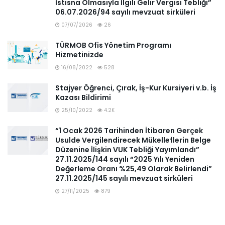
İstisna Olmasıyla İlgili Gelir Vergisi Tebliği”
06.07.2026/94 sayılı mevzuat sirküleri
07/07/2026
26
TÜRMOB Ofis Yönetim Programı
Hizmetinizde
16/08/2022
528
Stajyer Öğrenci, Çırak, İş-Kur Kursiyeri v.b. İş
Kazası Bildirimi
25/10/2022
4.2K
“1 Ocak 2026 Tarihinden İtibaren Gerçek
Usulde Vergilendirecek Mükelleflerin Belge
Düzenine İlişkin VUK Tebliği Yayımlandı”
27.11.2025/144 sayılı “2025 Yılı Yeniden
Değerleme Oranı %25,49 Olarak Belirlendi”
27.11.2025/145 sayılı mevzuat sirküleri
27/11/2025
879