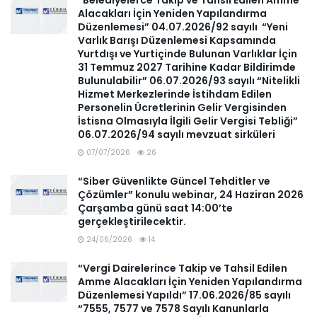
“Belediyelerce Takip ve Tahsil Edilen Amme
Alacakları İçin Yeniden Yapılandırma
Düzenlemesi” 04.07.2026/92 sayılı “Yeni
Varlık Barışı Düzenlemesi Kapsamında
Yurtdışı ve Yurtiçinde Bulunan Varlıklar İçin
31 Temmuz 2027 Tarihine Kadar Bildirimde
Bulunulabilir” 06.07.2026/93 sayılı “Nitelikli
Hizmet Merkezlerinde İstihdam Edilen
Personelin Ücretlerinin Gelir Vergisinden
İstisna Olmasıyla İlgili Gelir Vergisi Tebliği”
06.07.2026/94 sayılı mevzuat sirküleri
07/07/2026
26
“Siber Güvenlikte Güncel Tehditler ve
Çözümler” konulu webinar, 24 Haziran 2026
Çarşamba günü saat 14:00’te
gerçekleştirilecektir.
24/06/2026
14
“Vergi Dairelerince Takip ve Tahsil Edilen
Amme Alacakları İçin Yeniden Yapılandırma
Düzenlemesi Yapıldı” 17.06.2026/85 sayılı
“7555, 7577 ve 7578 Sayılı Kanunlarla