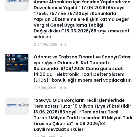
Amme Alacakları İçin Yeniden Yapılandırma
Düzenlemesi Yapıldı” 17.06.2026/85 sayılı
“7555, 7577 ve 7578 Sayılı Kanunlarla
Yapılan Düzenlemelere İlişkin Katma Değer
Vergisi Genel Uygulama Tebliği
Değişiklikleri” 18.06.2026/86 sayılı mevzuat
sirküleri
24/06/2026
9
Odamız ve Trabzon Ticaret ve Sanayi Odası
işbirliğiyle Odamız 5. Kat Toplantı
Salonunda 19/06/2026 Cuma günü saat
14:00 da “Elektronik Ticari Defter Sistemi
(ETDS)” konulu eğitim semineri yapılacaktır.
16/06/2026
49
“SGK’ya Olan Borçların Tecil İşlemlerinde
Teminatsız Tutar 10 Milyon TL’ye Yükseltildi”
13.06.2026/83 sayılı “Teminatsız Tecil
Tutarı 1 Milyon Türk Lirasından 10 Milyon Türk
Lirasına Çıkarıldı” 15.06.2026/84
sayılı mevzuat sirküleri