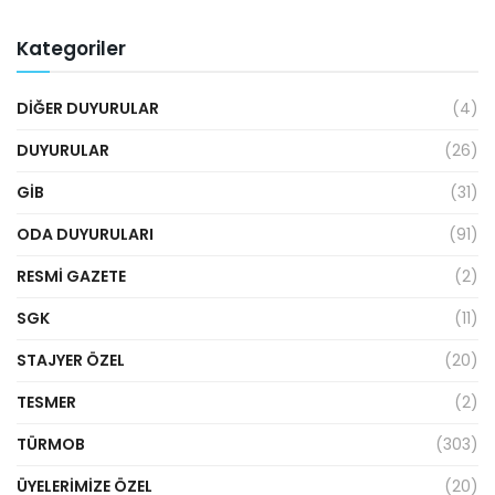
Kategoriler
DIĞER DUYURULAR
(4)
DUYURULAR
(26)
GİB
(31)
ODA DUYURULARI
(91)
RESMI GAZETE
(2)
SGK
(11)
STAJYER ÖZEL
(20)
TESMER
(2)
TÜRMOB
(303)
ÜYELERIMIZE ÖZEL
(20)