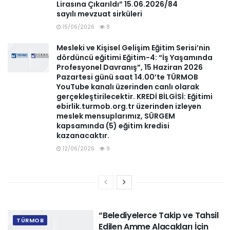
Lirasına Çıkarıldı” 15.06.2026/84
sayılı mevzuat sirküleri
15/06/2026
8
Mesleki ve Kişisel Gelişim Eğitim Serisi’nin
dördüncü eğitimi Eğitim-4: “İş Yaşamında
Profesyonel Davranış”, 15 Haziran 2026
Pazartesi günü saat 14.00’te TÜRMOB
YouTube kanalı üzerinden canlı olarak
gerçekleştirilecektir. KREDİ BİLGİSİ: Eğitimi
ebirlik.turmob.org.tr üzerinden izleyen
meslek mensuplarımız, SÜRGEM
kapsamında (5) eğitim kredisi
kazanacaktır.
12/06/2026
9
“Belediyelerce Takip ve Tahsil
TÜRMOB
Edilen Amme Alacakları İçin