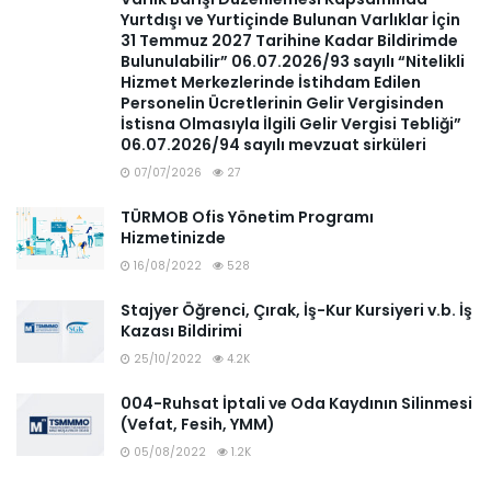
Yurtdışı ve Yurtiçinde Bulunan Varlıklar İçin
31 Temmuz 2027 Tarihine Kadar Bildirimde
Bulunulabilir” 06.07.2026/93 sayılı “Nitelikli
Hizmet Merkezlerinde İstihdam Edilen
Personelin Ücretlerinin Gelir Vergisinden
İstisna Olmasıyla İlgili Gelir Vergisi Tebliği”
06.07.2026/94 sayılı mevzuat sirküleri
07/07/2026
27
TÜRMOB Ofis Yönetim Programı
Hizmetinizde
16/08/2022
528
Stajyer Öğrenci, Çırak, İş-Kur Kursiyeri v.b. İş
Kazası Bildirimi
25/10/2022
4.2K
004-Ruhsat İptali ve Oda Kaydının Silinmesi
(Vefat, Fesih, YMM)
05/08/2022
1.2K