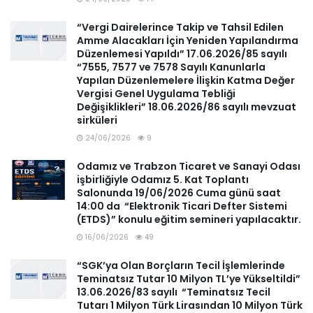
“Vergi Dairelerince Takip ve Tahsil Edilen
Amme Alacakları İçin Yeniden Yapılandırma
Düzenlemesi Yapıldı” 17.06.2026/85 sayılı
“7555, 7577 ve 7578 Sayılı Kanunlarla
Yapılan Düzenlemelere İlişkin Katma Değer
Vergisi Genel Uygulama Tebliği
Değişiklikleri” 18.06.2026/86 sayılı mevzuat
sirküleri
24/06/2026
9
Odamız ve Trabzon Ticaret ve Sanayi Odası
işbirliğiyle Odamız 5. Kat Toplantı
Salonunda 19/06/2026 Cuma günü saat
14:00 da “Elektronik Ticari Defter Sistemi
(ETDS)” konulu eğitim semineri yapılacaktır.
16/06/2026
49
“SGK’ya Olan Borçların Tecil İşlemlerinde
Teminatsız Tutar 10 Milyon TL’ye Yükseltildi”
13.06.2026/83 sayılı “Teminatsız Tecil
Tutarı 1 Milyon Türk Lirasından 10 Milyon Türk