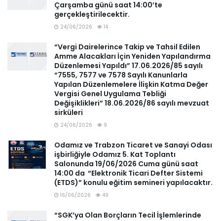
Çarşamba günü saat 14:00’te
gerçekleştirilecektir.
24/06/2026
14
“Vergi Dairelerince Takip ve Tahsil Edilen
Amme Alacakları İçin Yeniden Yapılandırma
Düzenlemesi Yapıldı” 17.06.2026/85 sayılı
“7555, 7577 ve 7578 Sayılı Kanunlarla
Yapılan Düzenlemelere İlişkin Katma Değer
Vergisi Genel Uygulama Tebliği
Değişiklikleri” 18.06.2026/86 sayılı mevzuat
sirküleri
24/06/2026
9
Odamız ve Trabzon Ticaret ve Sanayi Odası
işbirliğiyle Odamız 5. Kat Toplantı
Salonunda 19/06/2026 Cuma günü saat
14:00 da “Elektronik Ticari Defter Sistemi
(ETDS)” konulu eğitim semineri yapılacaktır.
16/06/2026
49
“SGK’ya Olan Borçların Tecil İşlemlerinde