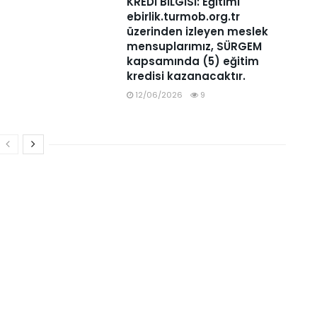
KREDİ BİLGİSİ: Eğitimi
ebirlik.turmob.org.tr
üzerinden izleyen meslek
mensuplarımız, SÜRGEM
kapsamında (5) eğitim
kredisi kazanacaktır.
12/06/2026
9