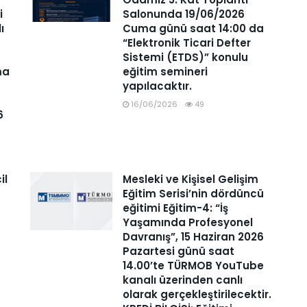
i
Salonunda 19/06/2026
lı
Cuma günü saat 14:00 da
“Elektronik Ticari Defter
Sistemi (ETDS)” konulu
ma
eğitim semineri
yapılacaktır.
16/06/2026
49
6
il
Mesleki ve Kişisel Gelişim
Eğitim Serisi’nin dördüncü
eğitimi Eğitim-4: “İş
Yaşamında Profesyonel
Davranış”, 15 Haziran 2026
Pazartesi günü saat
14.00’te TÜRMOB YouTube
kanalı üzerinden canlı
olarak gerçekleştirilecektir.