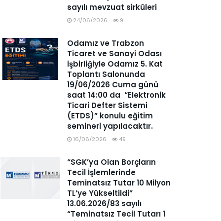
sayılı mevzuat sirküleri
24/06/2026
9
Odamız ve Trabzon
Ticaret ve Sanayi Odası
işbirliğiyle Odamız 5. Kat
Toplantı Salonunda
19/06/2026 Cuma günü
saat 14:00 da “Elektronik
Ticari Defter Sistemi
(ETDS)” konulu eğitim
semineri yapılacaktır.
16/06/2026
49
“SGK’ya Olan Borçların
Tecil İşlemlerinde
Teminatsız Tutar 10 Milyon
TL’ye Yükseltildi”
13.06.2026/83 sayılı
“Teminatsız Tecil Tutarı 1