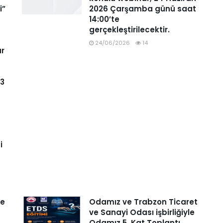
i”
2026 Çarşamba günü saat
14:00’te
gerçekleştirilecektir.
24/06/2026
14
ar
93
i
ve
Odamız ve Trabzon Ticaret
ve Sanayi Odası işbirliğiyle
Odamız 5. Kat Toplantı