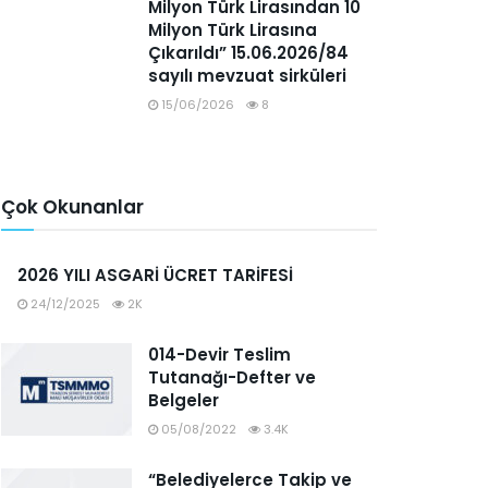
Milyon Türk Lirasından 10
Milyon Türk Lirasına
Çıkarıldı” 15.06.2026/84
sayılı mevzuat sirküleri
15/06/2026
8
Çok Okunanlar
2026 YILI ASGARİ ÜCRET TARİFESİ
24/12/2025
2K
014-Devir Teslim
Tutanağı-Defter ve
Belgeler
05/08/2022
3.4K
“Belediyelerce Takip ve