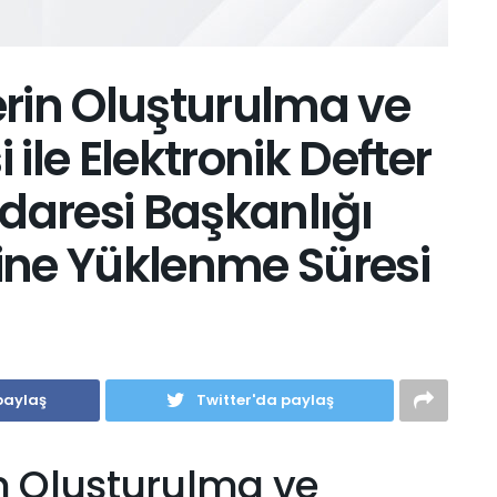
lerin Oluşturulma ve
ile Elektronik Defter
 İdaresi Başkanlığı
mine Yüklenme Süresi
paylaş
Twitter'da paylaş
in Oluşturulma ve