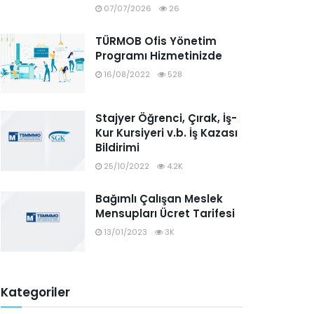
07/07/2026
26
TÜRMOB Ofis Yönetim
Programı Hizmetinizde
16/08/2022
528
Stajyer Öğrenci, Çırak, İş-
Kur Kursiyeri v.b. İş Kazası
Bildirimi
25/10/2022
4.2K
Bağımlı Çalışan Meslek
Mensupları Ücret Tarifesi
13/01/2023
3K
Kategoriler