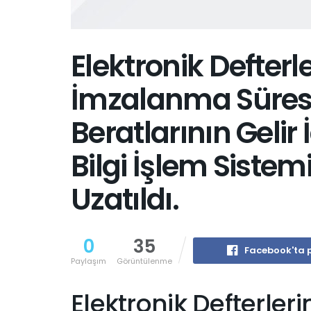
Elektronik Defter
İmzalanma Süresi 
Beratlarının Gelir
Bilgi İşlem Siste
Uzatıldı.
0
35
Facebook'ta 
Paylaşım
Görüntülenme
Elektronik Defterler