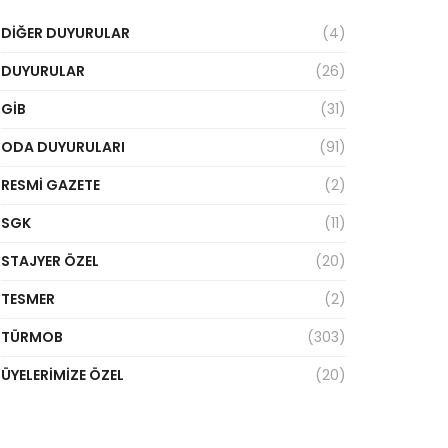
DIĞER DUYURULAR
(4)
DUYURULAR
(26)
GİB
(31)
ODA DUYURULARI
(91)
RESMI GAZETE
(2)
SGK
(11)
STAJYER ÖZEL
(20)
TESMER
(2)
TÜRMOB
(303)
ÜYELERIMIZE ÖZEL
(20)