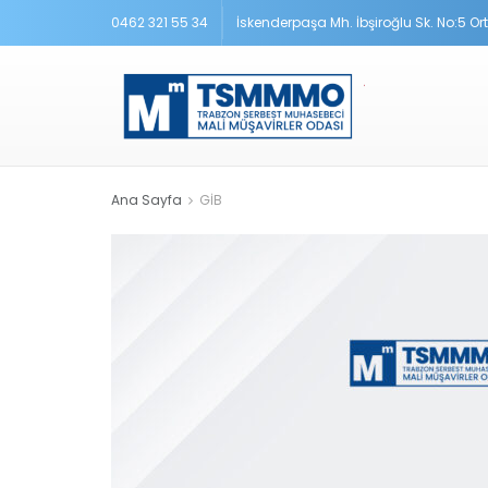
0462 321 55 34
İskenderpaşa Mh. İbşiroğlu Sk. No:5 O
Ana Sayfa
GİB