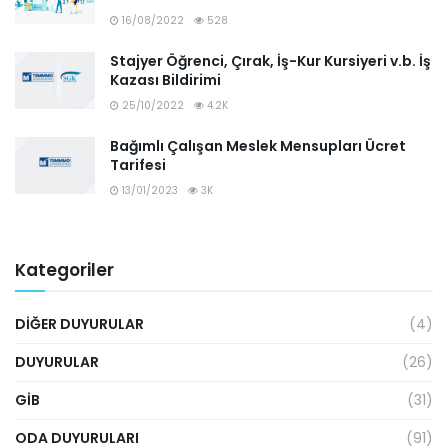
16/08/2022
528
Stajyer Öğrenci, Çırak, İş-Kur Kursiyeri v.b. İş
Kazası Bildirimi
25/10/2022
4.2K
Bağımlı Çalışan Meslek Mensupları Ücret
Tarifesi
13/01/2023
3K
Kategoriler
DIĞER DUYURULAR
(4)
DUYURULAR
(26)
GİB
(31)
ODA DUYURULARI
(91)