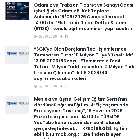
Odamız ve Trabzon Ticaret ve Sanayi Odası
işbirliğiyle Odamız 5. Kat Toplantı
Salonunda 19/06/2026 Cuma günü saat
14:00 da “Elektronik Ticari Defter Sistemi
(ETDS)” konulu eğitim semineri yapılacaktır.
16/06/2026
49
“SGK’ya Olan Borçların Tecil İşlemlerinde
Teminatsız Tutar 10 Milyon TL’ye Yükseltildi”
13.06.2026/83 sayılı “Teminatsız Tecil
Tutarı 1 Milyon Türk Lirasından 10 Milyon Türk
Lirasına Çıkarıldı” 15.06.2026/84
sayılı mevzuat sirküleri
15/06/2026
8
Mesleki ve Kişisel Gelişim Eğitim Serisi’nin
dördüncü eğitimi Eğitim-4: “İş Yaşamında
Profesyonel Davranış”, 15 Haziran 2026
Pazartesi günü saat 14.00’te TÜRMOB
YouTube kanalı üzerinden canlı olarak
gerçekleştirilecektir. KREDİ BİLGİSİ: Eğitimi
ebirlik.turmob.org.tr üzerinden izleyen