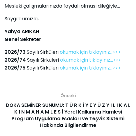
Mesleki çalışmalarınızda faydalı olması dileğiyle...
Saygılarımızla,
Yahya ARIKAN
Genel Sekreter
2026/73
Sayılı Sirküleri
okumak için tıklayınız...>>>
2026/74
Sayılı Sirküleri
okumak için tıklayınız...>>>
2026/75
Sayılı Sirküleri
okumak için tıklayınız...>>>
Önceki
DOKA SEMİNER SUNUMU: T Ü R K İ Y E Y Ü Z Y I L I K A L
K I N M A H A M L E S İ Yerel Kalkınma Hamlesi
Program Uygulama Esasları ve Teşvik Sistemi
Hakkında Bilgilendirme