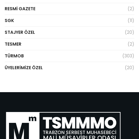
RESMI GAZETE
(2)
SGK
(11)
STAJYER ÖZEL
(20)
TESMER
(2)
TÜRMOB
(303)
ÜYELERIMIZE ÖZEL
(20)