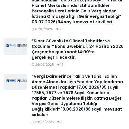
Bulunulabilir” 06.07.2026/93 sayılı “Nitelikli
Hizmet Merkezlerinde İstihdam Edilen
Personelin Ücretlerinin Gelir Vergisinden
İstisna Olmasıyla İlgili Gelir Vergisi Tebliği”
06.07.2026/94 sayılı mevzuat sirküleri
07/07/2026
26
“Siber Güvenlikte Güncel Tehditler ve
Çözümler” konulu webinar, 24 Haziran 2026
Çarşamba günü saat 14:00’te
gerçekleştirilecektir.
24/06/2026
14
“Vergi Dairelerince Takip ve Tahsil Edilen
Amme Alacakları İçin Yeniden Yapılandırma
Düzenlemesi Yapıldı” 17.06.2026/85 sayılı
“7555, 7577 ve 7578 Sayılı Kanunlarla
Yapılan Düzenlemelere İlişkin Katma Değer
Vergisi Genel Uygulama Tebliği
Değişiklikleri” 18.06.2026/86 sayılı mevzuat
sirküleri
24/06/2026
9