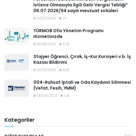
İstisna Olmasıyla İlgili Gelir Vergisi Tebliği”
06.07.2026/94 sayılı mevzuat sirküleri
07/07/2026
27
TÜRMOB Ofis Yönetim Programı
Hizmetinizde
16/08/2022
528
Stajyer Öğrenci, Çırak, İş-Kur Kursiyeri v.b. İş
Kazası Bildirimi
25/10/2022
4.2K
004-Ruhsat İptali ve Oda Kaydının Silinmesi
(Vefat, Fesih, YMM)
05/08/2022
1.2K
Kategoriler