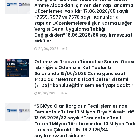
Amme Alacakları İçin Yeniden Yapılandırma
Düzenlemesi Yapıldı” 17.06.2026/85 sayılı
“7555, 7577 ve 7578 Sayılı Kanunlarla
Yapılan Düzenlemelere İlişkin Katma Değer
Vergisi Genel Uygulama Tebliği
Değişiklikleri” 18.06.2026/86 sayılı mevzuat
sirküleri
24/06/2026
9
Odamız ve Trabzon Ticaret ve Sanayi Odası
işbirliğiyle Odamız 5. Kat Toplantı
Salonunda 19/06/2026 Cuma günü saat
14:00 da “Elektronik Ticari Defter Sistemi
(ETDS)” konulu eğitim semineri yapılacaktır.
16/06/2026
49
“SGK’ya Olan Borçların Tecil İşlemlerinde
Teminatsız Tutar 10 Milyon TL’ye Yükseltildi”
13.06.2026/83 sayılı “Teminatsız Tecil
Tutarı 1 Milyon Türk Lirasından 10 Milyon Türk
Lirasına Çıkarıldı” 15.06.2026/84
sayılı mevzuat sirküleri