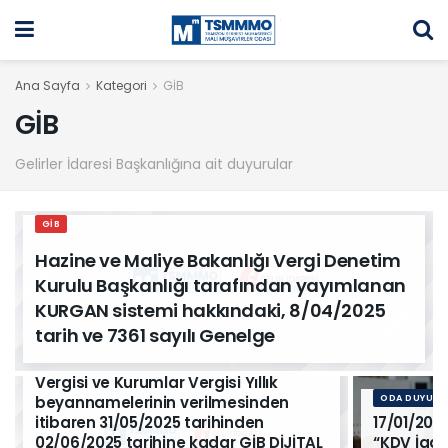
Ana Sayfa
Kategori
GİB
GİB
Gelirler İdaresi Başkanlığına ait duyurular
GİB
Hazine ve Maliye Bakanlığı Vergi Denetim
Kurulu Başkanlığı tarafından yayımlanan
KURGAN sistemi hakkındaki, 8/04/2025
tarih ve 7361 sayılı Genelge
GİB
2024 yılına ait Vergi Levhaları, Gelir
Vergisi ve Kurumlar Vergisi Yıllık
beyannamelerinin verilmesinden
ODA DUYURU
itibaren 31/05/2025 tarihinden
17/01/202
02/06/2025 tarihine kadar GİB DİJİTAL
“KDV İade