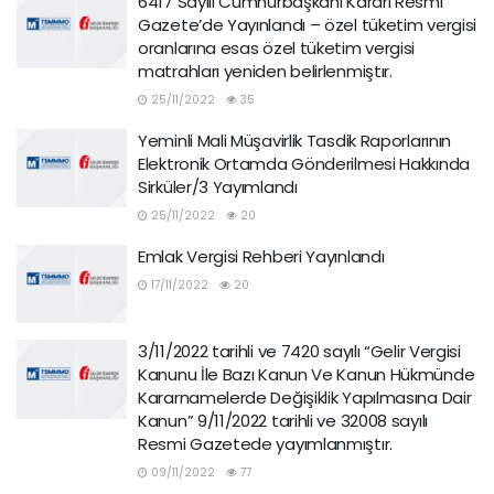
6417 Sayılı Cumhurbaşkanı Kararı Resmi
Gazete’de Yayınlandı – özel tüketim vergisi
oranlarına esas özel tüketim vergisi
matrahları yeniden belirlenmiştır.
25/11/2022
35
Yeminli Mali Müşavirlik Tasdik Raporlarının
Elektronik Ortamda Gönderilmesi Hakkında
Sirküler/3 Yayımlandı
25/11/2022
20
Emlak Vergisi Rehberi Yayınlandı
17/11/2022
20
3/11/2022 tarihli ve 7420 sayılı “Gelir Vergisi
Kanunu İle Bazı Kanun Ve Kanun Hükmünde
Kararnamelerde Değişiklik Yapılmasına Dair
Kanun” 9/11/2022 tarihli ve 32008 sayılı
Resmi Gazetede yayımlanmıştır.
09/11/2022
77