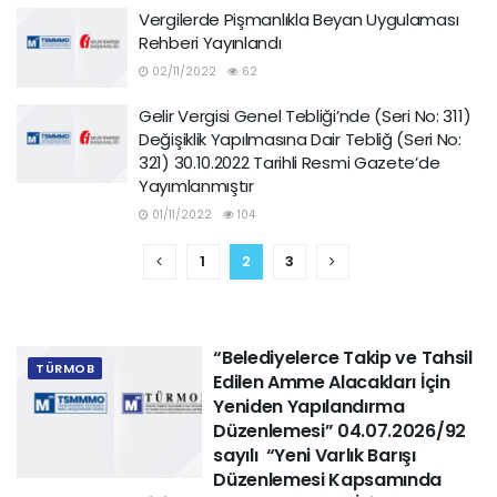
Vergilerde Pişmanlıkla Beyan Uygulaması
Rehberi Yayınlandı
02/11/2022
62
Gelir Vergisi Genel Tebliği’nde (Seri No: 311)
Değişiklik Yapılmasına Dair Tebliğ (Seri No:
321) 30.10.2022 Tarihli Resmi Gazete’de
Yayımlanmıştır
01/11/2022
104
1
2
3
“Belediyelerce Takip ve Tahsil
TÜRMOB
Edilen Amme Alacakları İçin
Yeniden Yapılandırma
Düzenlemesi” 04.07.2026/92
sayılı “Yeni Varlık Barışı
Düzenlemesi Kapsamında