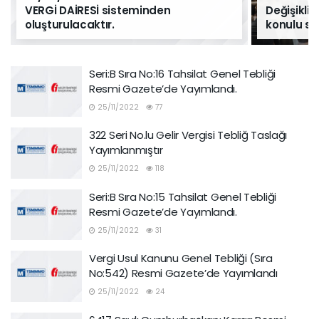
VERGİ DAİRESİ sisteminden
Değişikli
oluşturulacaktır.
konulu se
Seri:B Sıra No:16 Tahsilat Genel Tebliği
Resmi Gazete’de Yayımlandı.
25/11/2022
77
322 Seri No.lu Gelir Vergisi Tebliğ Taslağı
Yayımlanmıştır
25/11/2022
118
Seri:B Sıra No:15 Tahsilat Genel Tebliği
Resmi Gazete’de Yayımlandı.
25/11/2022
31
Vergi Usul Kanunu Genel Tebliği (Sıra
No:542) Resmi Gazete’de Yayımlandı
25/11/2022
24