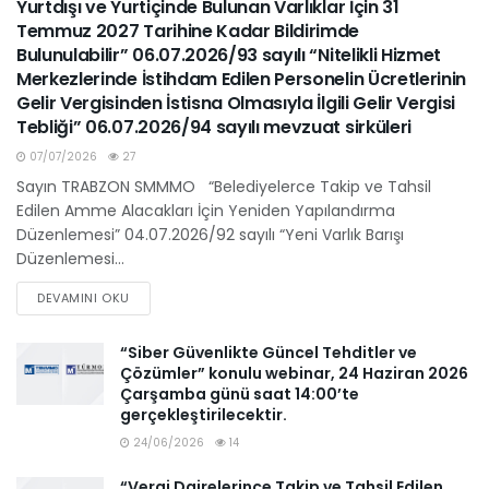
Yurtdışı ve Yurtiçinde Bulunan Varlıklar İçin 31
Temmuz 2027 Tarihine Kadar Bildirimde
Bulunulabilir” 06.07.2026/93 sayılı “Nitelikli Hizmet
Merkezlerinde İstihdam Edilen Personelin Ücretlerinin
Gelir Vergisinden İstisna Olmasıyla İlgili Gelir Vergisi
Tebliği” 06.07.2026/94 sayılı mevzuat sirküleri
07/07/2026
27
Sayın TRABZON SMMMO “Belediyelerce Takip ve Tahsil
Edilen Amme Alacakları İçin Yeniden Yapılandırma
Düzenlemesi” 04.07.2026/92 sayılı “Yeni Varlık Barışı
Düzenlemesi...
DEVAMINI OKU
“Siber Güvenlikte Güncel Tehditler ve
Çözümler” konulu webinar, 24 Haziran 2026
Çarşamba günü saat 14:00’te
gerçekleştirilecektir.
24/06/2026
14
“Vergi Dairelerince Takip ve Tahsil Edilen