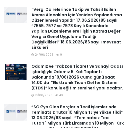
“Vergi Dairelerince Takip ve Tahsil Edilen
Amme Alacakları İçin Yeniden Yapılandırma
Düzenlemesi Yapıldı” 17.06.2026/85 sayılı
“7555, 7577 ve 7578 Sayılı Kanunlarla
Yapılan Düzenlemelere İlişkin Katma Değer
Vergisi Genel Uygulama Tebliği
Değişiklikleri” 18.06.2026/86 sayılı mevzuat
sirküleri
24/06/2026
9
Odamız ve Trabzon Ticaret ve Sanayi Odası
işbirliğiyle Odamız 5. Kat Toplantı
Salonunda 19/06/2026 Cuma günü saat
14:00 da “Elektronik Ticari Defter Sistemi
(ETDS)” konulu eğitim semineri yapılacaktır.
16/06/2026
49
“SGK’ya Olan Borçların Tecil İşlemlerinde
Teminatsız Tutar 10 Milyon TL’ye Yükseltildi”
13.06.2026/83 sayılı “Teminatsız Tecil
Tutarı 1 Milyon Türk Lirasından 10 Milyon Türk