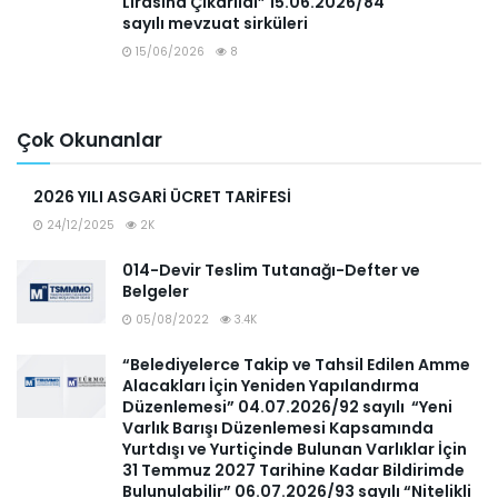
Lirasına Çıkarıldı” 15.06.2026/84
sayılı mevzuat sirküleri
15/06/2026
8
Çok Okunanlar
2026 YILI ASGARİ ÜCRET TARİFESİ
24/12/2025
2K
014-Devir Teslim Tutanağı-Defter ve
Belgeler
05/08/2022
3.4K
“Belediyelerce Takip ve Tahsil Edilen Amme
Alacakları İçin Yeniden Yapılandırma
Düzenlemesi” 04.07.2026/92 sayılı “Yeni
Varlık Barışı Düzenlemesi Kapsamında
Yurtdışı ve Yurtiçinde Bulunan Varlıklar İçin
31 Temmuz 2027 Tarihine Kadar Bildirimde
Bulunulabilir” 06.07.2026/93 sayılı “Nitelikli