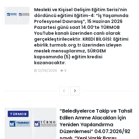
Mesleki ve Kişisel Gelişim Eğitim Serisi’nin
dördüncü eğitimi Eğitim-4: “İş Yaşamında
Profesyonel Davranış”, 15 Haziran 2026
Pazartesi günü saat 14.00’te TÜRMOB
YouTube kanalı üzerinden canlı olarak
gerçekleştirilecektir. KREDİ BİLGİSİ: Eğitimi
ebirlik.turmob.org.tr üzerinden izleyen
meslek mensuplarımız, SÜRGEM
kapsamında (5) eğitim kredisi
kazanacaktır.
12/06/2026
9
“Belediyelerce Takip ve Tahsil
TÜRMOB
Edilen Amme Alacakları İçin
Yeniden Yapılandırma
Düzenlemesi” 04.07.2026/92
sayılı “Yeni Varlık Barışı