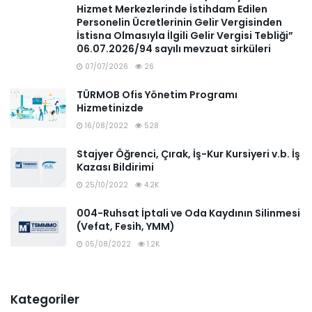
Hizmet Merkezlerinde İstihdam Edilen
Personelin Ücretlerinin Gelir Vergisinden
İstisna Olmasıyla İlgili Gelir Vergisi Tebliği”
06.07.2026/94 sayılı mevzuat sirküleri
07/07/2026
26
TÜRMOB Ofis Yönetim Programı
Hizmetinizde
16/08/2022
528
Stajyer Öğrenci, Çırak, İş-Kur Kursiyeri v.b. İş
Kazası Bildirimi
25/10/2022
4.2K
004-Ruhsat İptali ve Oda Kaydının Silinmesi
(Vefat, Fesih, YMM)
05/08/2022
1.2K
Kategoriler