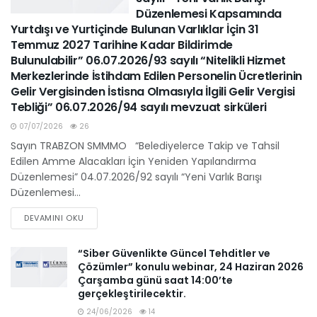
Düzenlemesi Kapsamında
Yurtdışı ve Yurtiçinde Bulunan Varlıklar İçin 31
Temmuz 2027 Tarihine Kadar Bildirimde
Bulunulabilir” 06.07.2026/93 sayılı “Nitelikli Hizmet
Merkezlerinde İstihdam Edilen Personelin Ücretlerinin
Gelir Vergisinden İstisna Olmasıyla İlgili Gelir Vergisi
Tebliği” 06.07.2026/94 sayılı mevzuat sirküleri
07/07/2026
26
Sayın TRABZON SMMMO “Belediyelerce Takip ve Tahsil
Edilen Amme Alacakları İçin Yeniden Yapılandırma
Düzenlemesi” 04.07.2026/92 sayılı “Yeni Varlık Barışı
Düzenlemesi...
DEVAMINI OKU
“Siber Güvenlikte Güncel Tehditler ve
Çözümler” konulu webinar, 24 Haziran 2026
Çarşamba günü saat 14:00’te
gerçekleştirilecektir.
24/06/2026
14