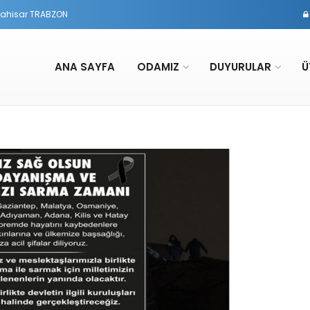
rtahisar TRABZON
ANA SAYFA
ODAMIZ
DUYURULAR
Ü