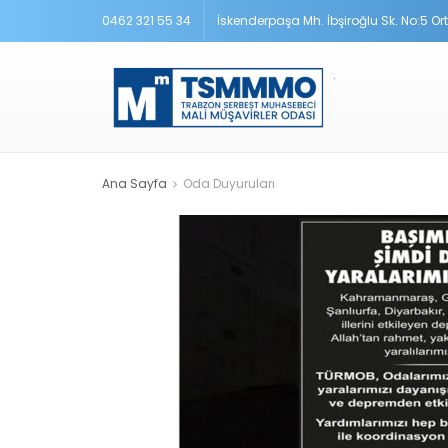
0462 321 55 34
İskenderpaşa Mh. İbşiroğlu Sk. No:5 O
Ana Sayfa
Oda Duyuruları