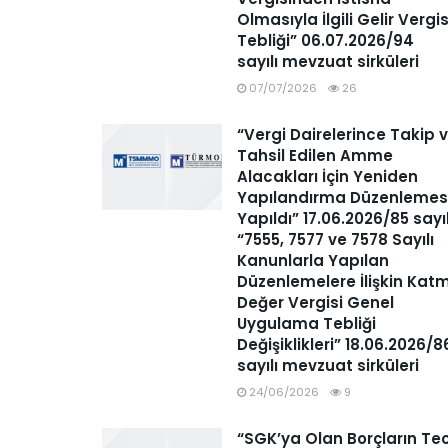
Olmasıyla İlgili Gelir Vergis
Tebliği” 06.07.2026/94
sayılı mevzuat sirküleri
07/07/2026
26
“Vergi Dairelerince Takip 
Tahsil Edilen Amme
Alacakları İçin Yeniden
Yapılandırma Düzenlemes
Yapıldı” 17.06.2026/85 sayı
“7555, 7577 ve 7578 Sayılı
Kanunlarla Yapılan
Düzenlemelere İlişkin Kat
Değer Vergisi Genel
Uygulama Tebliği
Değişiklikleri” 18.06.2026/8
sayılı mevzuat sirküleri
24/06/2026
9
“SGK’ya Olan Borçların Tec