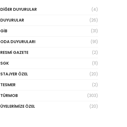
DIĞER DUYURULAR
(4)
DUYURULAR
(26)
GİB
(31)
ODA DUYURULARI
(91)
RESMI GAZETE
(2)
SGK
(11)
STAJYER ÖZEL
(20)
TESMER
(2)
TÜRMOB
(303)
ÜYELERIMIZE ÖZEL
(20)