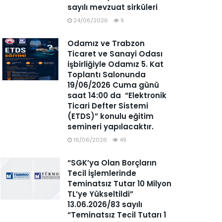
sayılı mevzuat sirküleri
24/06/2026
9
Odamız ve Trabzon
Ticaret ve Sanayi Odası
işbirliğiyle Odamız 5. Kat
Toplantı Salonunda
19/06/2026 Cuma günü
saat 14:00 da “Elektronik
Ticari Defter Sistemi
(ETDS)” konulu eğitim
semineri yapılacaktır.
16/06/2026
49
“SGK’ya Olan Borçların
Tecil İşlemlerinde
Teminatsız Tutar 10 Milyon
TL’ye Yükseltildi”
13.06.2026/83 sayılı
“Teminatsız Tecil Tutarı 1