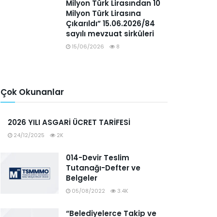
Milyon Türk Lirasından 10
Milyon Türk Lirasına
Çıkarıldı” 15.06.2026/84
sayılı mevzuat sirküleri
15/06/2026
8
Çok Okunanlar
2026 YILI ASGARİ ÜCRET TARİFESİ
24/12/2025
2K
014-Devir Teslim
Tutanağı-Defter ve
Belgeler
05/08/2022
3.4K
“Belediyelerce Takip ve