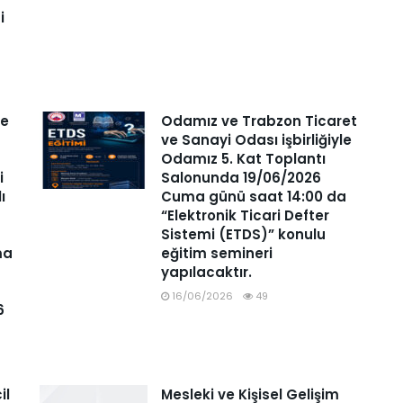
i
ve
Odamız ve Trabzon Ticaret
ve Sanayi Odası işbirliğiyle
Odamız 5. Kat Toplantı
i
Salonunda 19/06/2026
lı
Cuma günü saat 14:00 da
“Elektronik Ticari Defter
Sistemi (ETDS)” konulu
ma
eğitim semineri
yapılacaktır.
16/06/2026
49
6
il
Mesleki ve Kişisel Gelişim