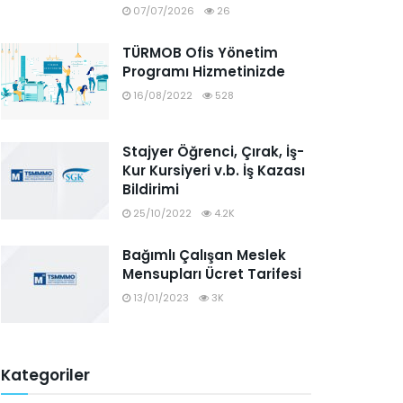
07/07/2026
26
TÜRMOB Ofis Yönetim
Programı Hizmetinizde
16/08/2022
528
Stajyer Öğrenci, Çırak, İş-
Kur Kursiyeri v.b. İş Kazası
Bildirimi
25/10/2022
4.2K
Bağımlı Çalışan Meslek
Mensupları Ücret Tarifesi
13/01/2023
3K
Kategoriler