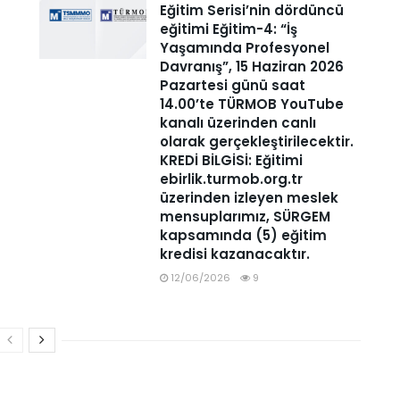
Eğitim Serisi’nin dördüncü
eğitimi Eğitim-4: “İş
Yaşamında Profesyonel
Davranış”, 15 Haziran 2026
Pazartesi günü saat
14.00’te TÜRMOB YouTube
kanalı üzerinden canlı
olarak gerçekleştirilecektir.
KREDİ BİLGİSİ: Eğitimi
ebirlik.turmob.org.tr
üzerinden izleyen meslek
mensuplarımız, SÜRGEM
kapsamında (5) eğitim
kredisi kazanacaktır.
12/06/2026
9