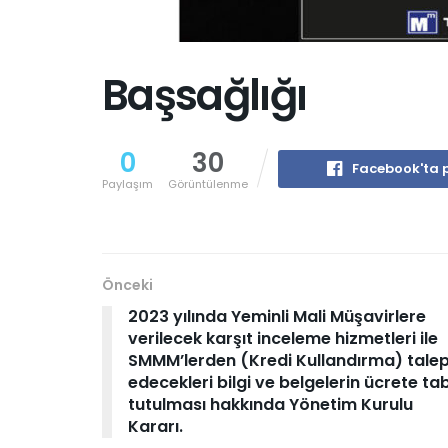
Başsağlığı
0
30
Facebook'ta 
Paylaşım
Görüntülenme
Önceki
2023 yılında Yeminli Mali Müşavirlere
verilecek karşıt inceleme hizmetleri ile
SMMM’lerden (Kredi Kullandırma) tale
edecekleri bilgi ve belgelerin ücrete tab
tutulması hakkında Yönetim Kurulu
Kararı.