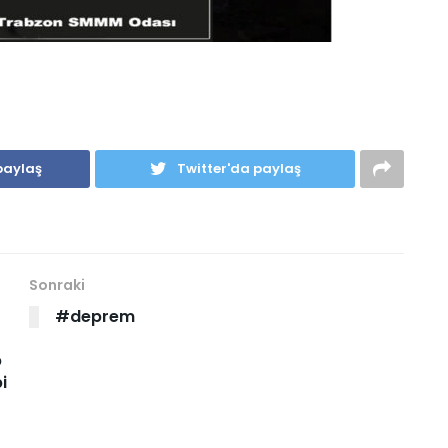
paylaş
Twitter'da paylaş
Sonraki
#deprem
p
i