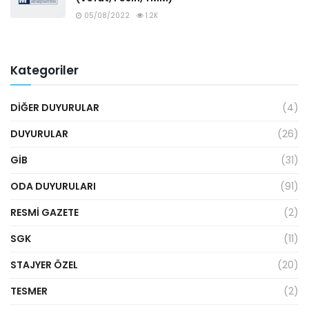
05/08/2022
1.2K
Kategoriler
DIĞER DUYURULAR
(4)
DUYURULAR
(26)
GİB
(31)
ODA DUYURULARI
(91)
RESMI GAZETE
(2)
SGK
(11)
STAJYER ÖZEL
(20)
TESMER
(2)