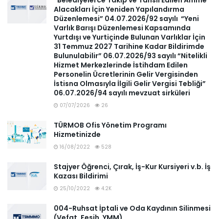
“Belediyelerce Takip ve Tahsil Edilen Amme
Alacakları İçin Yeniden Yapılandırma
Düzenlemesi” 04.07.2026/92 sayılı “Yeni
Varlık Barışı Düzenlemesi Kapsamında
Yurtdışı ve Yurtiçinde Bulunan Varlıklar İçin
31 Temmuz 2027 Tarihine Kadar Bildirimde
Bulunulabilir” 06.07.2026/93 sayılı “Nitelikli
Hizmet Merkezlerinde İstihdam Edilen
Personelin Ücretlerinin Gelir Vergisinden
İstisna Olmasıyla İlgili Gelir Vergisi Tebliği”
06.07.2026/94 sayılı mevzuat sirküleri
07/07/2026
26
TÜRMOB Ofis Yönetim Programı
Hizmetinizde
16/08/2022
528
Stajyer Öğrenci, Çırak, İş-Kur Kursiyeri v.b. İş
Kazası Bildirimi
25/10/2022
4.2K
004-Ruhsat İptali ve Oda Kaydının Silinmesi
(Vefat, Fesih, YMM)