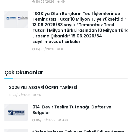
16/06/2026
49
“SGK’ya Olan Borçların Tecil İşlemlerinde
Teminatsız Tutar 10 Milyon TL’ye Yükseltildi”
13.06.2026/83 sayılı “Teminatsız Tecil
Tutarı 1 Milyon Türk Lirasından 10 Milyon Türk
Lirasına Çıkarıldı” 15.06.2026/84
sayılı mevzuat sirküleri
15/06/2026
8
Çok Okunanlar
2026 YILI ASGARİ ÜCRET TARİFESİ
24/12/2025
2K
014-Devir Teslim Tutanağı-Defter ve
Belgeler
05/08/2022
3.4K