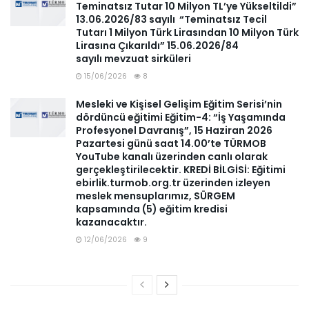
Teminatsız Tutar 10 Milyon TL’ye Yükseltildi”
13.06.2026/83 sayılı “Teminatsız Tecil
Tutarı 1 Milyon Türk Lirasından 10 Milyon Türk
Lirasına Çıkarıldı” 15.06.2026/84
sayılı mevzuat sirküleri
15/06/2026
8
Mesleki ve Kişisel Gelişim Eğitim Serisi’nin
dördüncü eğitimi Eğitim-4: “İş Yaşamında
Profesyonel Davranış”, 15 Haziran 2026
Pazartesi günü saat 14.00’te TÜRMOB
YouTube kanalı üzerinden canlı olarak
gerçekleştirilecektir. KREDİ BİLGİSİ: Eğitimi
ebirlik.turmob.org.tr üzerinden izleyen
meslek mensuplarımız, SÜRGEM
kapsamında (5) eğitim kredisi
kazanacaktır.
12/06/2026
9