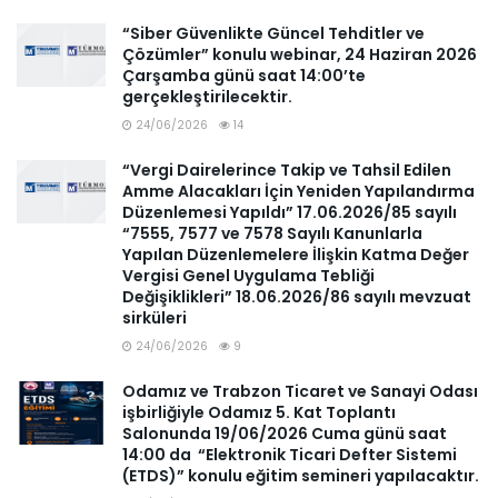
“Siber Güvenlikte Güncel Tehditler ve
Çözümler” konulu webinar, 24 Haziran 2026
Çarşamba günü saat 14:00’te
gerçekleştirilecektir.
24/06/2026
14
“Vergi Dairelerince Takip ve Tahsil Edilen
Amme Alacakları İçin Yeniden Yapılandırma
Düzenlemesi Yapıldı” 17.06.2026/85 sayılı
“7555, 7577 ve 7578 Sayılı Kanunlarla
Yapılan Düzenlemelere İlişkin Katma Değer
Vergisi Genel Uygulama Tebliği
Değişiklikleri” 18.06.2026/86 sayılı mevzuat
sirküleri
24/06/2026
9
Odamız ve Trabzon Ticaret ve Sanayi Odası
işbirliğiyle Odamız 5. Kat Toplantı
Salonunda 19/06/2026 Cuma günü saat
14:00 da “Elektronik Ticari Defter Sistemi
(ETDS)” konulu eğitim semineri yapılacaktır.