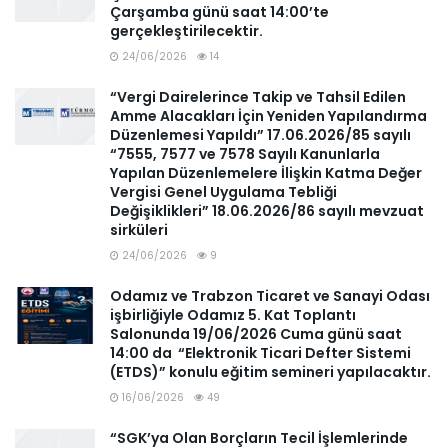
Çarşamba günü saat 14:00’te
gerçekleştirilecektir.
24/06/2026
14
“Vergi Dairelerince Takip ve Tahsil Edilen
Amme Alacakları İçin Yeniden Yapılandırma
Düzenlemesi Yapıldı” 17.06.2026/85 sayılı
“7555, 7577 ve 7578 Sayılı Kanunlarla
Yapılan Düzenlemelere İlişkin Katma Değer
Vergisi Genel Uygulama Tebliği
Değişiklikleri” 18.06.2026/86 sayılı mevzuat
sirküleri
24/06/2026
9
Odamız ve Trabzon Ticaret ve Sanayi Odası
işbirliğiyle Odamız 5. Kat Toplantı
Salonunda 19/06/2026 Cuma günü saat
14:00 da “Elektronik Ticari Defter Sistemi
(ETDS)” konulu eğitim semineri yapılacaktır.
16/06/2026
49
“SGK’ya Olan Borçların Tecil İşlemlerinde