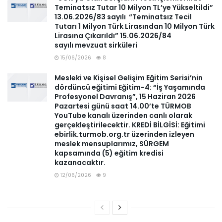
Teminatsız Tutar 10 Milyon TL’ye Yükseltildi”
13.06.2026/83 sayılı “Teminatsız Tecil
Tutarı 1 Milyon Türk Lirasından 10 Milyon Türk
Lirasına Çıkarıldı” 15.06.2026/84
sayılı mevzuat sirküleri
15/06/2026
8
Mesleki ve Kişisel Gelişim Eğitim Serisi’nin
dördüncü eğitimi Eğitim-4: “İş Yaşamında
Profesyonel Davranış”, 15 Haziran 2026
Pazartesi günü saat 14.00’te TÜRMOB
YouTube kanalı üzerinden canlı olarak
gerçekleştirilecektir. KREDİ BİLGİSİ: Eğitimi
ebirlik.turmob.org.tr üzerinden izleyen
meslek mensuplarımız, SÜRGEM
kapsamında (5) eğitim kredisi
kazanacaktır.
12/06/2026
9