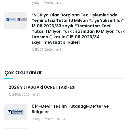
16/06/2026
49
“SGK’ya Olan Borçların Tecil İşlemlerinde
Teminatsız Tutar 10 Milyon TL’ye Yükseltildi”
13.06.2026/83 sayılı “Teminatsız Tecil
Tutarı 1 Milyon Türk Lirasından 10 Milyon Türk
Lirasına Çıkarıldı” 15.06.2026/84
sayılı mevzuat sirküleri
15/06/2026
8
Çok Okunanlar
2026 YILI ASGARİ ÜCRET TARİFESİ
24/12/2025
2K
014-Devir Teslim Tutanağı-Defter ve
Belgeler
05/08/2022
3.4K