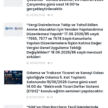
Çarşamba günü saat 14:00’te
gerçekleştirilecektir.
24/06/2026
14
“Vergi Dairelerince Takip ve Tahsil Edilen
Amme Alacakları İçin Yeniden Yapılandırma
Düzenlemesi Yapıldı” 17.06.2026/85 sayılı
“7555, 7577 ve 7578 Sayılı Kanunlarla
Yapılan Düzenlemelere İlişkin Katma Değer
Vergisi Genel Uygulama Tebliği
Değişiklikleri” 18.06.2026/86 sayılı mevzuat
sirküleri
24/06/2026
9
Odamız ve Trabzon Ticaret ve Sanayi Odası
işbirliğiyle Odamız 5. Kat Toplantı
Salonunda 19/06/2026 Cuma günü saat
14:00 da “Elektronik Ticari Defter Sistemi
(ETDS)” konulu eğitim semineri yapılacaktır.
16/06/2026
49
“SGK’ya Olan Borçların Tecil İşlemlerinde