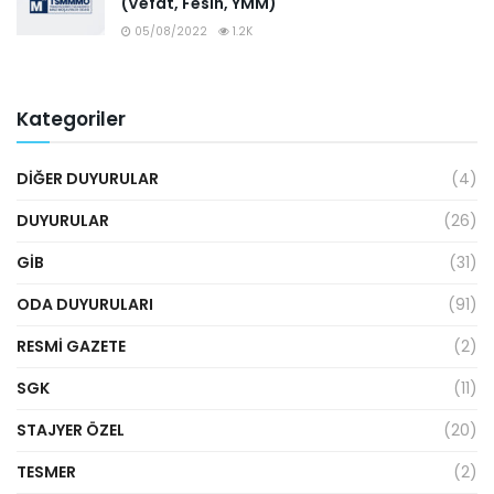
(Vefat, Fesih, YMM)
05/08/2022
1.2K
Kategoriler
DIĞER DUYURULAR
(4)
DUYURULAR
(26)
GİB
(31)
ODA DUYURULARI
(91)
RESMI GAZETE
(2)
SGK
(11)
STAJYER ÖZEL
(20)
TESMER
(2)