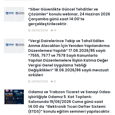
“Siber Güvenlikte Güncel Tehditler ve
Çözümler” konulu webinar, 24 Haziran 2026
Çarşamba günü saat 14:00’te
gerçekleştirilecektir.
24/06/2026
14
“Vergi Dairelerince Takip ve Tahsil Edilen
Amme Alacakları İçin Yeniden Yapılandırma
Düzenlemesi Yapıldı” 17.06.2026/85 sayılı
“7555, 7577 ve 7578 Sayılı Kanunlarla
Yapılan Düzenlemelere İlişkin Katma Değer
Vergisi Genel Uygulama Tebliği
Değişiklikleri” 18.06.2026/86 sayılı mevzuat
sirküleri
24/06/2026
9
Odamız ve Trabzon Ticaret ve Sanayi Odası
işbirliğiyle Odamız 5. Kat Toplantı
Salonunda 19/06/2026 Cuma günü saat
14:00 da “Elektronik Ticari Defter Sistemi
(ETDS)” konulu eğitim semineri yapılacaktır.