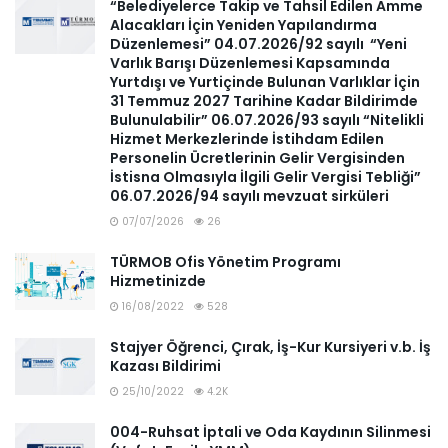
“Belediyelerce Takip ve Tahsil Edilen Amme
Alacakları İçin Yeniden Yapılandırma
Düzenlemesi” 04.07.2026/92 sayılı “Yeni
Varlık Barışı Düzenlemesi Kapsamında
Yurtdışı ve Yurtiçinde Bulunan Varlıklar İçin
31 Temmuz 2027 Tarihine Kadar Bildirimde
Bulunulabilir” 06.07.2026/93 sayılı “Nitelikli
Hizmet Merkezlerinde İstihdam Edilen
Personelin Ücretlerinin Gelir Vergisinden
İstisna Olmasıyla İlgili Gelir Vergisi Tebliği”
06.07.2026/94 sayılı mevzuat sirküleri
07/07/2026
26
TÜRMOB Ofis Yönetim Programı
Hizmetinizde
16/08/2022
528
Stajyer Öğrenci, Çırak, İş-Kur Kursiyeri v.b. İş
Kazası Bildirimi
25/10/2022
4.2K
004-Ruhsat İptali ve Oda Kaydının Silinmesi