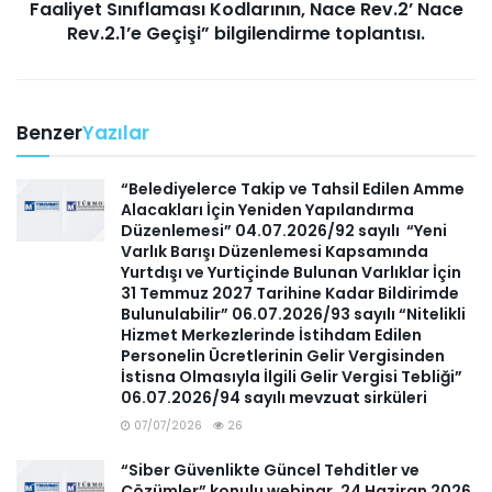
Faaliyet Sınıflaması Kodlarının, Nace Rev.2’ Nace
Rev.2.1’e Geçişi” bilgilendirme toplantısı.
Benzer
Yazılar
“Belediyelerce Takip ve Tahsil Edilen Amme
Alacakları İçin Yeniden Yapılandırma
Düzenlemesi” 04.07.2026/92 sayılı “Yeni
Varlık Barışı Düzenlemesi Kapsamında
Yurtdışı ve Yurtiçinde Bulunan Varlıklar İçin
31 Temmuz 2027 Tarihine Kadar Bildirimde
Bulunulabilir” 06.07.2026/93 sayılı “Nitelikli
Hizmet Merkezlerinde İstihdam Edilen
Personelin Ücretlerinin Gelir Vergisinden
İstisna Olmasıyla İlgili Gelir Vergisi Tebliği”
06.07.2026/94 sayılı mevzuat sirküleri
07/07/2026
26
“Siber Güvenlikte Güncel Tehditler ve
Çözümler” konulu webinar, 24 Haziran 2026