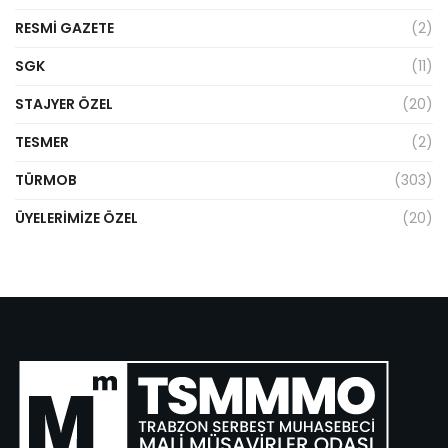
RESMI GAZETE
(2)
SGK
(11)
STAJYER ÖZEL
(20)
TESMER
(2)
TÜRMOB
(303)
ÜYELERIMIZE ÖZEL
(20)