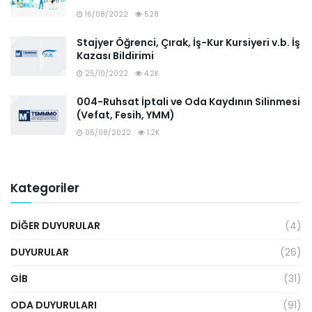
16/08/2022
528
Stajyer Öğrenci, Çırak, İş-Kur Kursiyeri v.b. İş
Kazası Bildirimi
25/10/2022
4.2K
004-Ruhsat İptali ve Oda Kaydının Silinmesi
(Vefat, Fesih, YMM)
05/08/2022
1.2K
Kategoriler
DIĞER DUYURULAR
(4)
DUYURULAR
(26)
GİB
(31)
ODA DUYURULARI
(91)