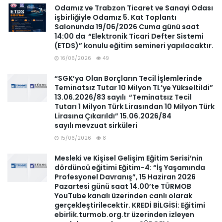
Odamız ve Trabzon Ticaret ve Sanayi Odası
işbirliğiyle Odamız 5. Kat Toplantı
Salonunda 19/06/2026 Cuma günü saat
14:00 da “Elektronik Ticari Defter Sistemi
(ETDS)” konulu eğitim semineri yapılacaktır.
16/06/2026
49
“SGK’ya Olan Borçların Tecil İşlemlerinde
Teminatsız Tutar 10 Milyon TL’ye Yükseltildi”
13.06.2026/83 sayılı “Teminatsız Tecil
Tutarı 1 Milyon Türk Lirasından 10 Milyon Türk
Lirasına Çıkarıldı” 15.06.2026/84
sayılı mevzuat sirküleri
15/06/2026
8
Mesleki ve Kişisel Gelişim Eğitim Serisi’nin
dördüncü eğitimi Eğitim-4: “İş Yaşamında
Profesyonel Davranış”, 15 Haziran 2026
Pazartesi günü saat 14.00’te TÜRMOB
YouTube kanalı üzerinden canlı olarak
gerçekleştirilecektir. KREDİ BİLGİSİ: Eğitimi
ebirlik.turmob.org.tr üzerinden izleyen