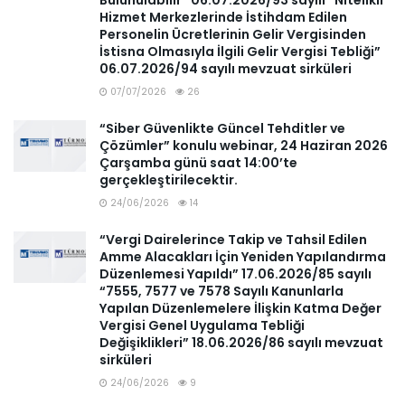
Bulunulabilir” 06.07.2026/93 sayılı “Nitelikli
Hizmet Merkezlerinde İstihdam Edilen
Personelin Ücretlerinin Gelir Vergisinden
İstisna Olmasıyla İlgili Gelir Vergisi Tebliği”
06.07.2026/94 sayılı mevzuat sirküleri
07/07/2026
26
“Siber Güvenlikte Güncel Tehditler ve
Çözümler” konulu webinar, 24 Haziran 2026
Çarşamba günü saat 14:00’te
gerçekleştirilecektir.
24/06/2026
14
“Vergi Dairelerince Takip ve Tahsil Edilen
Amme Alacakları İçin Yeniden Yapılandırma
Düzenlemesi Yapıldı” 17.06.2026/85 sayılı
“7555, 7577 ve 7578 Sayılı Kanunlarla
Yapılan Düzenlemelere İlişkin Katma Değer
Vergisi Genel Uygulama Tebliği
Değişiklikleri” 18.06.2026/86 sayılı mevzuat
sirküleri
24/06/2026
9