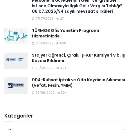
Personelin Ücretlerinin Gelir Vergisinden
İstisna Olmasıyla İlgili Gelir Vergisi Tebliği”
06.07.2026/94 sayılı mevzuat sirküleri
07/07/2026
27
TÜRMOB Ofis Yönetim Programı
Hizmetinizde
16/08/2022
528
Stajyer Öğrenci, Çırak, İş-Kur Kursiyeri v.b. İş
Kazası Bildirimi
25/10/2022
4.2K
004-Ruhsat İptali ve Oda Kaydının Silinmesi
(Vefat, Fesih, YMM)
05/08/2022
1.2K
Kategoriler