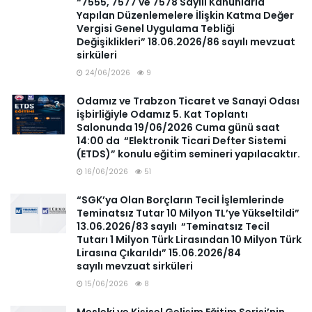
“7555, 7577 ve 7578 Sayılı Kanunlarla
Yapılan Düzenlemelere İlişkin Katma Değer
Vergisi Genel Uygulama Tebliği
Değişiklikleri” 18.06.2026/86 sayılı mevzuat
sirküleri
24/06/2026
9
Odamız ve Trabzon Ticaret ve Sanayi Odası
işbirliğiyle Odamız 5. Kat Toplantı
Salonunda 19/06/2026 Cuma günü saat
14:00 da “Elektronik Ticari Defter Sistemi
(ETDS)” konulu eğitim semineri yapılacaktır.
16/06/2026
51
“SGK’ya Olan Borçların Tecil İşlemlerinde
Teminatsız Tutar 10 Milyon TL’ye Yükseltildi”
13.06.2026/83 sayılı “Teminatsız Tecil
Tutarı 1 Milyon Türk Lirasından 10 Milyon Türk
Lirasına Çıkarıldı” 15.06.2026/84
sayılı mevzuat sirküleri
15/06/2026
8