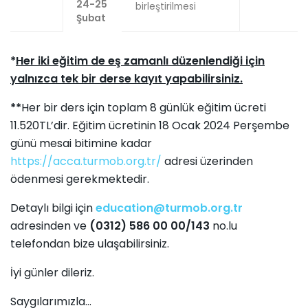
24-25
birleştirilmesi
Şubat
*
Her iki eğitim de eş zamanlı düzenlendiği için
yalnızca tek bir derse kayıt yapabilirsiniz.
**
Her bir ders için toplam 8 günlük eğitim ücreti
11.520TL’dir. Eğitim ücretinin 18 Ocak 2024 Perşembe
günü mesai bitimine kadar
https://acca.turmob.org.tr/
adresi üzerinden
ödenmesi gerekmektedir.
Detaylı bilgi için
education@turmob.org.tr
adresinden ve
(0312) 586 00 00/143
no.lu
telefondan bize ulaşabilirsiniz.
İyi günler dileriz.
Saygılarımızla...