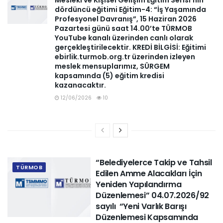
Mesleki ve Kişisel Gelişim Eğitim Serisi’nin
dördüncü eğitimi Eğitim-4: “İş Yaşamında
Profesyonel Davranış”, 15 Haziran 2026
Pazartesi günü saat 14.00’te TÜRMOB
YouTube kanalı üzerinden canlı olarak
gerçekleştirilecektir. KREDİ BİLGİSİ: Eğitimi
ebirlik.turmob.org.tr üzerinden izleyen
meslek mensuplarımız, SÜRGEM
kapsamında (5) eğitim kredisi
kazanacaktır.
12/06/2026
10
“Belediyelerce Takip ve Tahsil
TÜRMOB
Edilen Amme Alacakları İçin
Yeniden Yapılandırma
Düzenlemesi” 04.07.2026/92
sayılı “Yeni Varlık Barışı
Düzenlemesi Kapsamında