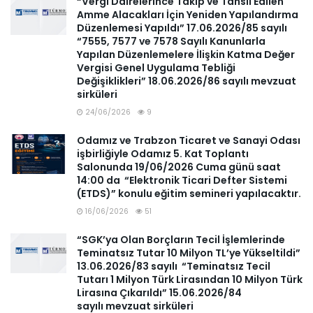
“Vergi Dairelerince Takip ve Tahsil Edilen
Amme Alacakları İçin Yeniden Yapılandırma
Düzenlemesi Yapıldı” 17.06.2026/85 sayılı
“7555, 7577 ve 7578 Sayılı Kanunlarla
Yapılan Düzenlemelere İlişkin Katma Değer
Vergisi Genel Uygulama Tebliği
Değişiklikleri” 18.06.2026/86 sayılı mevzuat
sirküleri
24/06/2026
9
Odamız ve Trabzon Ticaret ve Sanayi Odası
işbirliğiyle Odamız 5. Kat Toplantı
Salonunda 19/06/2026 Cuma günü saat
14:00 da “Elektronik Ticari Defter Sistemi
(ETDS)” konulu eğitim semineri yapılacaktır.
16/06/2026
51
“SGK’ya Olan Borçların Tecil İşlemlerinde
Teminatsız Tutar 10 Milyon TL’ye Yükseltildi”
13.06.2026/83 sayılı “Teminatsız Tecil
Tutarı 1 Milyon Türk Lirasından 10 Milyon Türk
Lirasına Çıkarıldı” 15.06.2026/84
sayılı mevzuat sirküleri