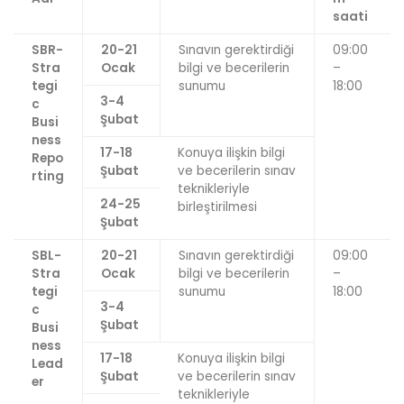
saati
SBR-
20-21
Sınavın gerektirdiği
09:00
Stra
Ocak
bilgi ve becerilerin
–
tegi
sunumu
18:00
3-4
c
Şubat
Busi
ness
17-18
Konuya ilişkin bilgi
Repo
Şubat
ve becerilerin sınav
rting
teknikleriyle
24-25
birleştirilmesi
Şubat
SBL-
20-21
Sınavın gerektirdiği
09:00
Stra
Ocak
bilgi ve becerilerin
–
tegi
sunumu
18:00
3-4
c
Şubat
Busi
ness
17-18
Konuya ilişkin bilgi
Lead
Şubat
ve becerilerin sınav
er
teknikleriyle