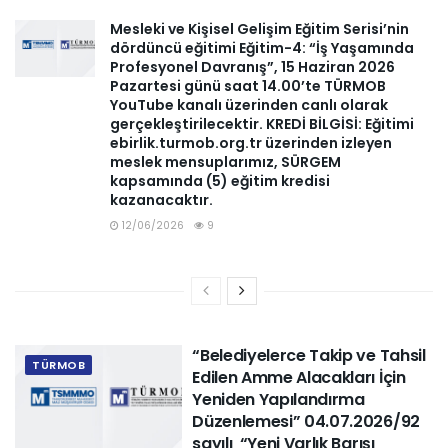
Mesleki ve Kişisel Gelişim Eğitim Serisi’nin
dördüncü eğitimi Eğitim-4: “İş Yaşamında
Profesyonel Davranış”, 15 Haziran 2026
Pazartesi günü saat 14.00’te TÜRMOB
YouTube kanalı üzerinden canlı olarak
gerçekleştirilecektir. KREDİ BİLGİSİ: Eğitimi
ebirlik.turmob.org.tr üzerinden izleyen
meslek mensuplarımız, SÜRGEM
kapsamında (5) eğitim kredisi
kazanacaktır.
12/06/2026
9
“Belediyelerce Takip ve Tahsil
TÜRMOB
Edilen Amme Alacakları İçin
Yeniden Yapılandırma
Düzenlemesi” 04.07.2026/92
sayılı “Yeni Varlık Barışı