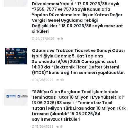
Düzenlemesi Yapıldı” 17.06.2026/85 sayılı
“7555, 7577 ve 7578 Sayılı Kanunlarla
Yapılan Düzenlemelere İlişkin Katma Değer
Vergisi Genel Uygulama Tebliği
Değişiklikleri” 18.06.2026/86 sayılı mevzuat
sirküleri
24/06/2026
9
Odamız ve Trabzon Ticaret ve Sanayi Odası
işbirliğiyle Odamız 5. Kat Toplantı
Salonunda 19/06/2026 Cuma günü saat
14:00 da “Elektronik Ticari Defter Sistemi
(ETDS)” konulu eğitim semineri yapılacaktır.
16/06/2026
49
“SGK’ya Olan Borçların Tecil İşlemlerinde
Teminatsız Tutar 10 Milyon TL’ye Yükseltildi”
13.06.2026/83 sayılı “Teminatsız Tecil
Tutarı 1 Milyon Türk Lirasından 10 Milyon Türk
Lirasına Çıkarıldı” 15.06.2026/84
sayılı mevzuat sirküleri
15/06/2026
8