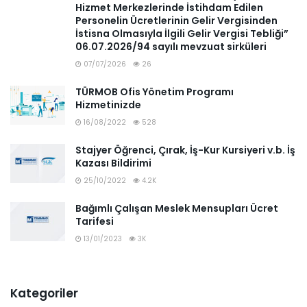
Hizmet Merkezlerinde İstihdam Edilen
Personelin Ücretlerinin Gelir Vergisinden
İstisna Olmasıyla İlgili Gelir Vergisi Tebliği”
06.07.2026/94 sayılı mevzuat sirküleri
07/07/2026
26
TÜRMOB Ofis Yönetim Programı
Hizmetinizde
16/08/2022
528
Stajyer Öğrenci, Çırak, İş-Kur Kursiyeri v.b. İş
Kazası Bildirimi
25/10/2022
4.2K
Bağımlı Çalışan Meslek Mensupları Ücret
Tarifesi
13/01/2023
3K
Kategoriler