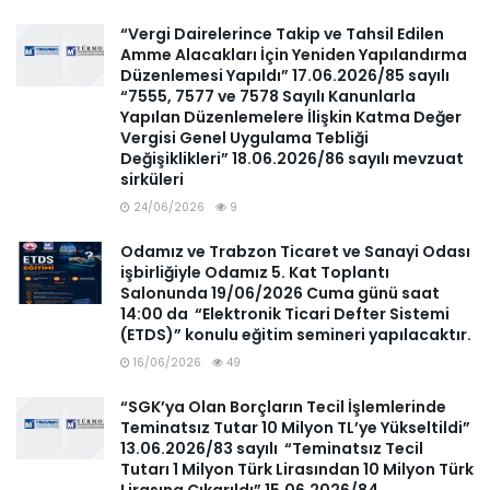
“Vergi Dairelerince Takip ve Tahsil Edilen
Amme Alacakları İçin Yeniden Yapılandırma
Düzenlemesi Yapıldı” 17.06.2026/85 sayılı
“7555, 7577 ve 7578 Sayılı Kanunlarla
Yapılan Düzenlemelere İlişkin Katma Değer
Vergisi Genel Uygulama Tebliği
Değişiklikleri” 18.06.2026/86 sayılı mevzuat
sirküleri
24/06/2026
9
Odamız ve Trabzon Ticaret ve Sanayi Odası
işbirliğiyle Odamız 5. Kat Toplantı
Salonunda 19/06/2026 Cuma günü saat
14:00 da “Elektronik Ticari Defter Sistemi
(ETDS)” konulu eğitim semineri yapılacaktır.
16/06/2026
49
“SGK’ya Olan Borçların Tecil İşlemlerinde
Teminatsız Tutar 10 Milyon TL’ye Yükseltildi”
13.06.2026/83 sayılı “Teminatsız Tecil
Tutarı 1 Milyon Türk Lirasından 10 Milyon Türk