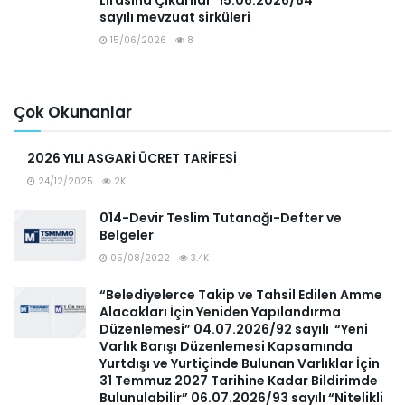
Lirasına Çıkarıldı” 15.06.2026/84
sayılı mevzuat sirküleri
15/06/2026
8
Çok Okunanlar
2026 YILI ASGARİ ÜCRET TARİFESİ
24/12/2025
2K
014-Devir Teslim Tutanağı-Defter ve
Belgeler
05/08/2022
3.4K
“Belediyelerce Takip ve Tahsil Edilen Amme
Alacakları İçin Yeniden Yapılandırma
Düzenlemesi” 04.07.2026/92 sayılı “Yeni
Varlık Barışı Düzenlemesi Kapsamında
Yurtdışı ve Yurtiçinde Bulunan Varlıklar İçin
31 Temmuz 2027 Tarihine Kadar Bildirimde
Bulunulabilir” 06.07.2026/93 sayılı “Nitelikli