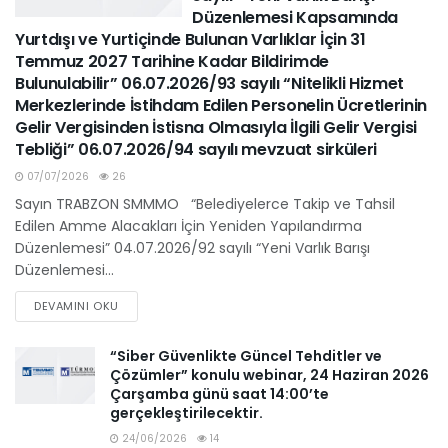
Düzenlemesi Kapsamında
Yurtdışı ve Yurtiçinde Bulunan Varlıklar İçin 31
Temmuz 2027 Tarihine Kadar Bildirimde
Bulunulabilir” 06.07.2026/93 sayılı “Nitelikli Hizmet
Merkezlerinde İstihdam Edilen Personelin Ücretlerinin
Gelir Vergisinden İstisna Olmasıyla İlgili Gelir Vergisi
Tebliği” 06.07.2026/94 sayılı mevzuat sirküleri
07/07/2026
26
Sayın TRABZON SMMMO “Belediyelerce Takip ve Tahsil
Edilen Amme Alacakları İçin Yeniden Yapılandırma
Düzenlemesi” 04.07.2026/92 sayılı “Yeni Varlık Barışı
Düzenlemesi...
DEVAMINI OKU
“Siber Güvenlikte Güncel Tehditler ve
Çözümler” konulu webinar, 24 Haziran 2026
Çarşamba günü saat 14:00’te
gerçekleştirilecektir.
24/06/2026
14