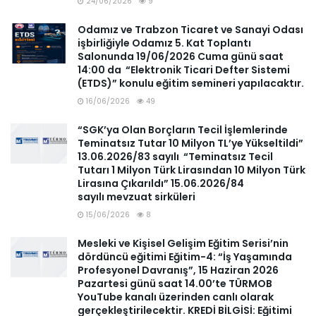
24/06/2026
9
Odamız ve Trabzon Ticaret ve Sanayi Odası
işbirliğiyle Odamız 5. Kat Toplantı
Salonunda 19/06/2026 Cuma günü saat
14:00 da “Elektronik Ticari Defter Sistemi
(ETDS)” konulu eğitim semineri yapılacaktır.
16/06/2026
49
“SGK’ya Olan Borçların Tecil İşlemlerinde
Teminatsız Tutar 10 Milyon TL’ye Yükseltildi”
13.06.2026/83 sayılı “Teminatsız Tecil
Tutarı 1 Milyon Türk Lirasından 10 Milyon Türk
Lirasına Çıkarıldı” 15.06.2026/84
sayılı mevzuat sirküleri
15/06/2026
8
Mesleki ve Kişisel Gelişim Eğitim Serisi’nin
dördüncü eğitimi Eğitim-4: “İş Yaşamında
Profesyonel Davranış”, 15 Haziran 2026
Pazartesi günü saat 14.00’te TÜRMOB
YouTube kanalı üzerinden canlı olarak
gerçekleştirilecektir. KREDİ BİLGİSİ: Eğitimi