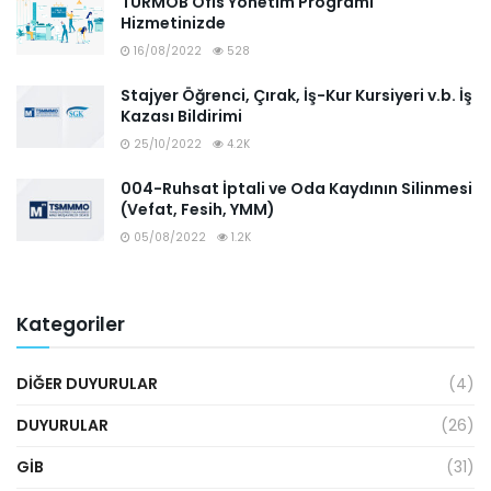
TÜRMOB Ofis Yönetim Programı
Hizmetinizde
16/08/2022
528
Stajyer Öğrenci, Çırak, İş-Kur Kursiyeri v.b. İş
Kazası Bildirimi
25/10/2022
4.2K
004-Ruhsat İptali ve Oda Kaydının Silinmesi
(Vefat, Fesih, YMM)
05/08/2022
1.2K
Kategoriler
DIĞER DUYURULAR
(4)
DUYURULAR
(26)
GİB
(31)