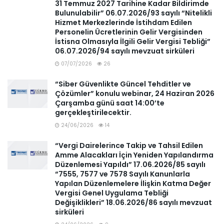
31 Temmuz 2027 Tarihine Kadar Bildirimde
Bulunulabilir” 06.07.2026/93 sayılı “Nitelikli
Hizmet Merkezlerinde İstihdam Edilen
Personelin Ücretlerinin Gelir Vergisinden
İstisna Olmasıyla İlgili Gelir Vergisi Tebliği”
06.07.2026/94 sayılı mevzuat sirküleri
07/07/2026
26
“Siber Güvenlikte Güncel Tehditler ve
Çözümler” konulu webinar, 24 Haziran 2026
Çarşamba günü saat 14:00’te
gerçekleştirilecektir.
24/06/2026
14
“Vergi Dairelerince Takip ve Tahsil Edilen
Amme Alacakları İçin Yeniden Yapılandırma
Düzenlemesi Yapıldı” 17.06.2026/85 sayılı
“7555, 7577 ve 7578 Sayılı Kanunlarla
Yapılan Düzenlemelere İlişkin Katma Değer
Vergisi Genel Uygulama Tebliği
Değişiklikleri” 18.06.2026/86 sayılı mevzuat
sirküleri