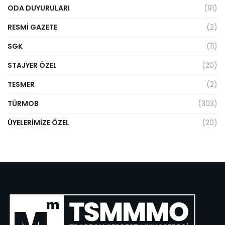
ODA DUYURULARI
(91)
RESMI GAZETE
(2)
SGK
(11)
STAJYER ÖZEL
(20)
TESMER
(2)
TÜRMOB
(303)
ÜYELERIMIZE ÖZEL
(20)