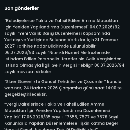
Son gönderiler
“Belediyelerce Takip ve Tahsil Edilen Amme Alacakları
İçin Yeniden Yapılandırma Düzenlemesi” 04.07.2026/92
sayılı “Yeni Varlık Barışı Düzenlemesi Kapsamında
Yurtdışı ve Yurtiçinde Bulunan Varlıklar İçin 31 Temmuz
2027 Tarihine Kadar Bildirimde Bulunulabilir”
06.07.2026/93 sayılı “Nitelikli Hizmet Merkezlerinde
İstihdam Edilen Personelin Ücretlerinin Gelir Vergisinden
İstisna Olmasıyla İlgili Gelir Vergisi Tebliği” 06.07.2026/94
sayılı mevzuat sirküleri
“Siber Güvenlikte Güncel Tehditler ve Çözümler” konulu
webinar, 24 Haziran 2026 Çarşamba günü saat 14:00’te
gerçekleştirilecektir.
“Vergi Dairelerince Takip ve Tahsil Edilen Amme
Alacakları İçin Yeniden Yapılandırma Düzenlemesi
Yapıldı” 17.06.2026/85 sayılı “7555, 7577 ve 7578 Sayılı
Kanunlarla Yapılan Düzenlemelere İlişkin Katma Değer
Vergisi Genel Uygulama Tebliği Değişiklikleri”