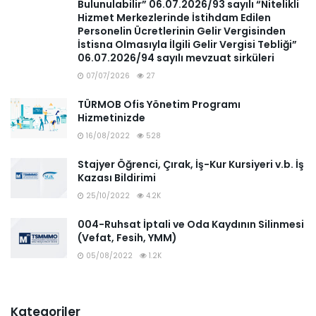
Bulunulabilir” 06.07.2026/93 sayılı “Nitelikli
Hizmet Merkezlerinde İstihdam Edilen
Personelin Ücretlerinin Gelir Vergisinden
İstisna Olmasıyla İlgili Gelir Vergisi Tebliği”
06.07.2026/94 sayılı mevzuat sirküleri
07/07/2026
27
TÜRMOB Ofis Yönetim Programı
Hizmetinizde
16/08/2022
528
Stajyer Öğrenci, Çırak, İş-Kur Kursiyeri v.b. İş
Kazası Bildirimi
25/10/2022
4.2K
004-Ruhsat İptali ve Oda Kaydının Silinmesi
(Vefat, Fesih, YMM)
05/08/2022
1.2K
Kategoriler