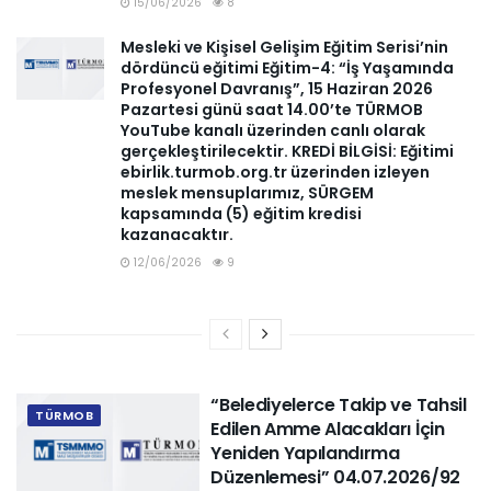
15/06/2026
8
Mesleki ve Kişisel Gelişim Eğitim Serisi’nin
dördüncü eğitimi Eğitim-4: “İş Yaşamında
Profesyonel Davranış”, 15 Haziran 2026
Pazartesi günü saat 14.00’te TÜRMOB
YouTube kanalı üzerinden canlı olarak
gerçekleştirilecektir. KREDİ BİLGİSİ: Eğitimi
ebirlik.turmob.org.tr üzerinden izleyen
meslek mensuplarımız, SÜRGEM
kapsamında (5) eğitim kredisi
kazanacaktır.
12/06/2026
9
“Belediyelerce Takip ve Tahsil
TÜRMOB
Edilen Amme Alacakları İçin
Yeniden Yapılandırma
Düzenlemesi” 04.07.2026/92