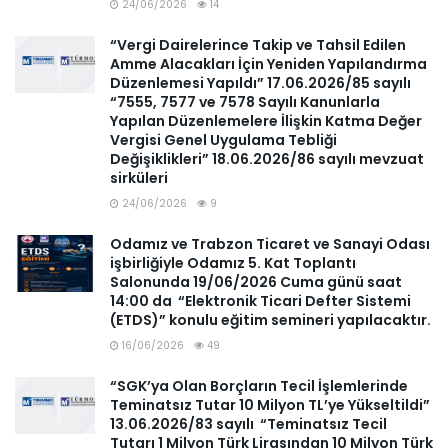
24/06/2026
14
“Vergi Dairelerince Takip ve Tahsil Edilen
Amme Alacakları İçin Yeniden Yapılandırma
Düzenlemesi Yapıldı” 17.06.2026/85 sayılı
“7555, 7577 ve 7578 Sayılı Kanunlarla
Yapılan Düzenlemelere İlişkin Katma Değer
Vergisi Genel Uygulama Tebliği
Değişiklikleri” 18.06.2026/86 sayılı mevzuat
sirküleri
24/06/2026
9
Odamız ve Trabzon Ticaret ve Sanayi Odası
işbirliğiyle Odamız 5. Kat Toplantı
Salonunda 19/06/2026 Cuma günü saat
14:00 da “Elektronik Ticari Defter Sistemi
(ETDS)” konulu eğitim semineri yapılacaktır.
16/06/2026
49
“SGK’ya Olan Borçların Tecil İşlemlerinde
Teminatsız Tutar 10 Milyon TL’ye Yükseltildi”
13.06.2026/83 sayılı “Teminatsız Tecil
Tutarı 1 Milyon Türk Lirasından 10 Milyon Türk