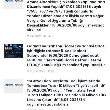
Amme Alacakları İçin Yeniden Yapılandırma
Düzenlemesi Yapıldı” 17.06.2026/85 sayılı
“7555, 7577 ve 7578 Sayılı Kanunlarla
Yapılan Düzenlemelere İlişkin Katma Değer
Vergisi Genel Uygulama Tebliği
Değişiklikleri” 18.06.2026/86 sayılı mevzuat
sirküleri
24/06/2026
9
Odamız ve Trabzon Ticaret ve Sanayi Odası
işbirliğiyle Odamız 5. Kat Toplantı
Salonunda 19/06/2026 Cuma günü saat
14:00 da “Elektronik Ticari Defter Sistemi
(ETDS)” konulu eğitim semineri yapılacaktır.
16/06/2026
49
“SGK’ya Olan Borçların Tecil İşlemlerinde
Teminatsız Tutar 10 Milyon TL’ye Yükseltildi”
13.06.2026/83 sayılı “Teminatsız Tecil
Tutarı 1 Milyon Türk Lirasından 10 Milyon Türk
Lirasına Çıkarıldı” 15.06.2026/84
sayılı mevzuat sirküleri